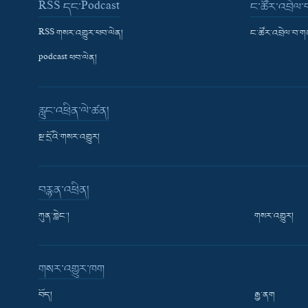
RSS དང་Podcast
ང་ཚོར་འབྲེལ
RSS གསར་འགྱུར་ཕབ་ལེན།
ང་ཚོར་འབྲེལ་བ་
podcast ཕབ་ལེན།
རླུང་འཕྲིན་ལེ་ཚན།
སྔ་དྲོའི་གསར་འགྱུར།
བརྙན་འཕྲིན།
ཀུན་གླེང་།
གསར་འགྱུར།
གསར་འགྱུར་ཁག
བོད།
རྒྱ་ནག