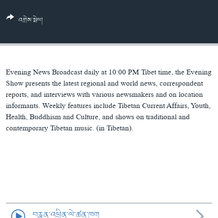
ཀར་
Learning English
འཚོལ་
དྲ་བརྙན་གསར་འགྱུར།
བགྲོ་གླེང་མདུན་ལྕོག
འགྲེམ་སྤེལ།
ཞིབ་
རྗེས་འབྲངས།
ཁ་བའི་མི་སྣ།
བསྐྱར་ཞིབ།
ལ་
བསྐྱོད།
བུད་མེད་ལེ་ཚན།
པོ་ཊི་ཁ་སི།
དཔེ་ཀློག
དཔེ་ཀློག
སྐད་ཡིག
Evening News Broadcast daily at 10:00 PM Tibet time, the Evening
ཆབ་སྲིད་བཙོན་པ་ངོ་སྤྲོད།
ཕ་ཡུལ་གླེང་སྟེགས།
Show presents the latest regional and world news, correspondent
reports, and interviews with various newsmakers and on location
ཆོས་རིག་ལེ་ཚན།
informants. Weekly features include Tibetan Current Affairs, Youth,
Health, Buddhism and Culture, and shows on traditional and
གཞོན་སྐྱེས་དང་ཤེས་ཡོན།
contemporary Tibetan music. (in Tibetan).
འཕྲོད་བསྟེན་དང་དོན་ལྡན་གྱི་མི་ཚེ།
གངས་རིའི་བྲག་ཅ།
བུད་མེད།
སོ་ཡ་ལ། བོད་ཀྱི་གླུ་གཞས།
བརྙན་འཕྲིན་ལེ་ཚན་ཁག