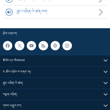
རླུང་འཕྲིན་ལེ་ཚན་ཁག
རྗེས་འབྲངས།
RSS དང་Podcast
ང་ཚོར་འབྲེལ་བ་གནང་ན།
རླུང་འཕྲིན་ལེ་ཚན།
བརྙན་འཕྲིན།
གསར་འགྱུར་ཁག