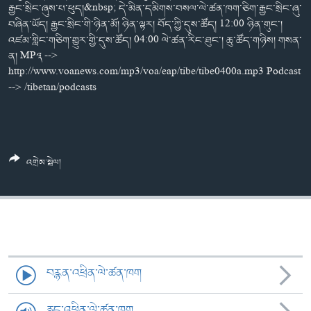
ཀར་
Learning English
རྒྱང་སྲིང་ཞུས་པ་ཕུད།&nbsp; དེ་མིན་དམིགས་བསལ་ལེ་ཚན་ཁག་ཅིག་རྒྱང་སྲིང་ཞུ་
འཚོལ་
དྲ་བརྙན་གསར་འགྱུར།
བགྲོ་གླེང་མདུན་ལྕོག
བཞིན་ཡོད། རྒྱང་སྲིང་གི་ཉིན་མོ། ཉིན་ལྟར། བོད་ཀྱི་དུས་ཚོད། 12:00 ཉིན་གུང་།
ཞིབ་
འཛམ་གླིང་གཅིག་གྱུར་གྱི་དུས་ཚོད། 04:00 ལེ་ཚན་རིང་ཐུང་། ཆུ་ཚོད་གཉིས། གསན་
རྗེས་འབྲངས།
ཁ་བའི་མི་སྣ།
བསྐྱར་ཞིབ།
ལ་
ན། MP༣ -->
བསྐྱོད།
བུད་མེད་ལེ་ཚན།
པོ་ཊི་ཁ་སི།
http://www.voanews.com/mp3/voa/eap/tibe/tibe0400a.mp3 Podcast
--> /tibetan/podcasts
དཔེ་ཀློག
དཔེ་ཀློག
སྐད་ཡིག
ཆབ་སྲིད་བཙོན་པ་ངོ་སྤྲོད།
ཕ་ཡུལ་གླེང་སྟེགས།
ཆོས་རིག་ལེ་ཚན།
འགྲེམ་སྤེལ།
གཞོན་སྐྱེས་དང་ཤེས་ཡོན།
འཕྲོད་བསྟེན་དང་དོན་ལྡན་གྱི་མི་ཚེ།
གངས་རིའི་བྲག་ཅ།
བུད་མེད།
སོ་ཡ་ལ། བོད་ཀྱི་གླུ་གཞས།
བརྙན་འཕྲིན་ལེ་ཚན་ཁག
རླུང་འཕྲིན་ལེ་ཚན་ཁག