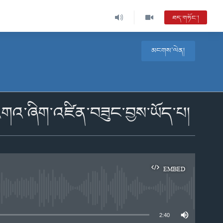
ཐད་གཏོང་།
མངགས་ལེན།
མི་འགའ་ཞིག་འཛིན་བཟུང་བྱས་ཡོད་པ།
EMBED
e
2:40