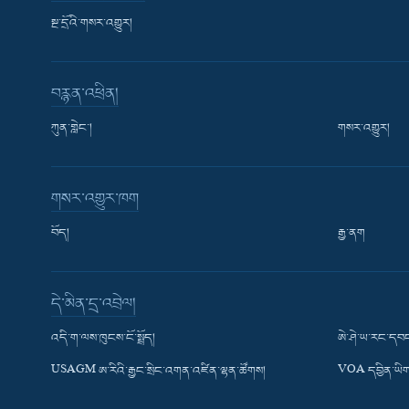
སྔ་དྲོའི་གསར་འགྱུར།
བརྙན་འཕྲིན།
ཀུན་གླེང་།
གསར་འགྱུར།
གསར་འགྱུར་ཁག
བོད།
རྒྱ་ནག
Learning English
དེ་མིན་དྲ་འབྲེལ།
རྗེས་འབྲངས།
འདི་ག་ལས་ཁུངས་ངོ་སྤྲོད།
ཨེ་ཤེ་ཡ་རང་དབང
USAGM ཨ་རིའི་རྒྱང་སྲིང་འགན་འཛིན་ལྷན་ཚོགས།
VOA དབྱིན་ཡིག
སྐད་ཡིག