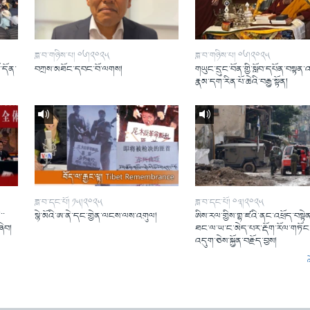
ཟླ་བ་གཉིས་པ། ༠༦།༢༠༢༥
ཟླ་བ་གཉིས་པ། ༠༦།༢༠༢༥
ོ་དོན་
བཀྲས་མཐོང་དབང་བོ་ལགས།
གཡུང་དྲུང་བོན་གྱི་སློབ་དཔོན་བསྟན་
།
རྣམ་དག་རིན་པོ་ཆེའི་བརྒྱ་སྟོན།
ཟླ་བ་དང་པོ། ༡༥།༢༠༢༥
ཟླ་བ་དང་པོ། ༠༣།༢༠༢༥
་་
སྙེ་མོའི་ཨ་ནེ་དང་གྱེན་ལངས་ལས་འགུལ།
ཨིས་རལ་གྱིས་གྷ་ཛའི་ནང་འཕྲོད་བསྟེན
ཞིབ།
ཐང་ལ་ཡ་ང་མེད་པར་རྡོག་རོལ་གཏོང་
འདུག་ཅེས་སྐྱོན་བརྗོད་བྱས།