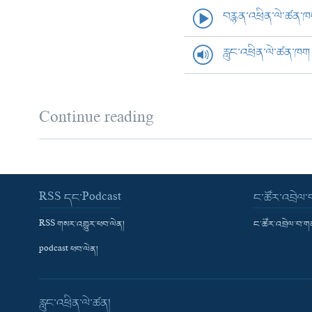
བརྙན་འཕྲིན་ལེ་ཚན་
རླུང་འཕྲིན་ལེ་ཚན་ཁག
Continue reading
RSS དང་Podcast
ང་ཚོར་འབྲེལ
RSS གསར་འགྱུར་ཕབ་ལེན།
ང་ཚོར་འབྲེལ་བ་
podcast ཕབ་ལེན།
རླུང་འཕྲིན་ལེ་ཚན།