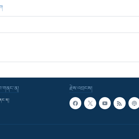
ཁག
་བ་གནང་ན།
རྗེས་འབྲངས།
གནང་ན།