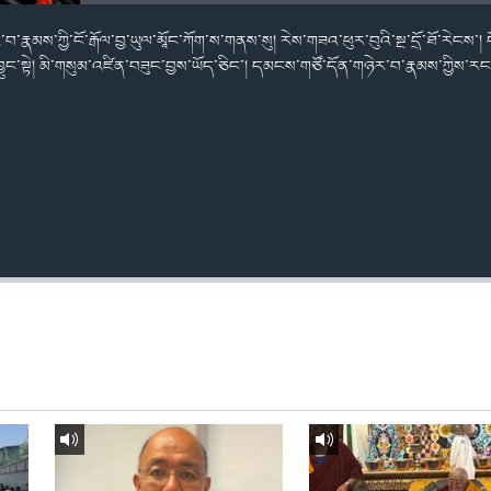
རྣམས་ཀྱི་ངོ་རྒོལ་བྱ་ཡུལ་མཱོང་ཀོག་ས་གནས་སུ། རེས་གཟའ་ཕུར་བུའི་སྔ་དྲོ་ཐོ་རེངས་།
བྱུང་སྟེ། མི་གསུམ་འཛིན་བཟུང་བྱས་ཡོད་ཅིང་། དམངས་གཙོ་དོན་གཉེར་བ་རྣམས་ཀྱིས་རང