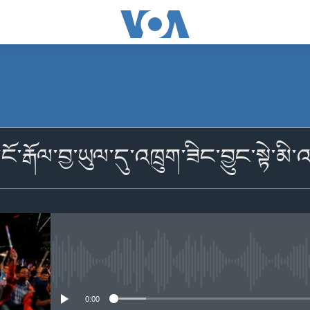
མངགས་ལེན།
ངོ་རྒོལ་བྱ་ཡུལ་དུ་འཁྲུག་ཟིང་བྱུང་སྟེ་
མངགས་ལེན།
No media source currently availabl
0:00