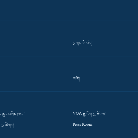
དྲ་སྣང་གི་བོད།
ཨ་རི།
་རླུང་འཕྲིན་ཁང་།
VOA རྒྱ་ཡིག་དྲ་ཚིགས།
་དྲ་ཚིགས།
Press Room