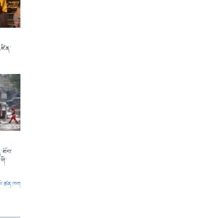
འཛིན་
་ཐོབ་
གི་
ལེ་ཚན་ཁག