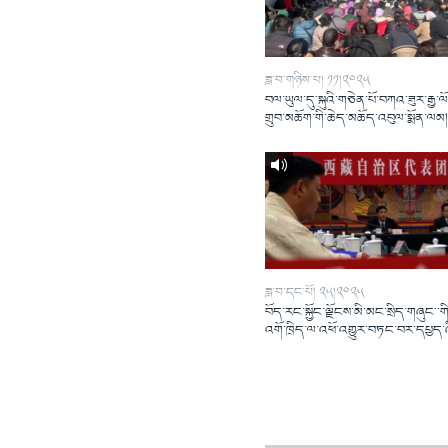
ཟླ་བ་གཉིས་པ། ༡༡།༢༠༢༥
བལ་ཡུལ་དུ་སྐུའི་གཅེན་པོ་བཀའ་ཟུར་རྒྱ་ལ
གྲུབ་མཆོག་གི་ཆེད་མཆོད་འབུལ་སྨོན་ལམ
ཟླ་བ་དང་པོ། ༢༥།༢༠༢༥
བོད་རང་སྐྱོང་ལྗོངས་མི་མང་སྲིད་གཞུང་་གི
འགོ་ཁྲིད་ལ་འཕོ་འགྱུར་བཏང་བར་དཔྱད་