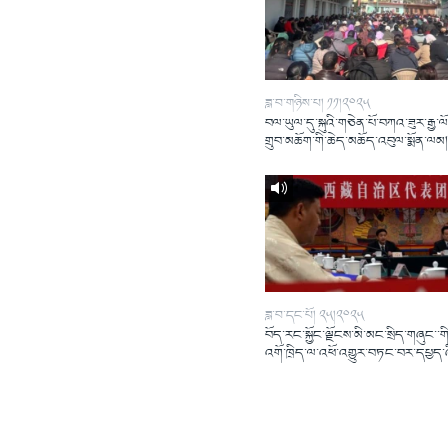
ཟླ་བ་གཉིས་པ། ༡༡།༢༠༢༥
བལ་ཡུལ་དུ་སྐུའི་གཅེན་པོ་བཀའ་ཟུར་རྒྱ་ལ
གྲུབ་མཆོག་གི་ཆེད་མཆོད་འབུལ་སྨོན་ལམ
ཟླ་བ་དང་པོ། ༢༥།༢༠༢༥
བོད་རང་སྐྱོང་ལྗོངས་མི་མང་སྲིད་གཞུང་་གི
འགོ་ཁྲིད་ལ་འཕོ་འགྱུར་བཏང་བར་དཔྱད་