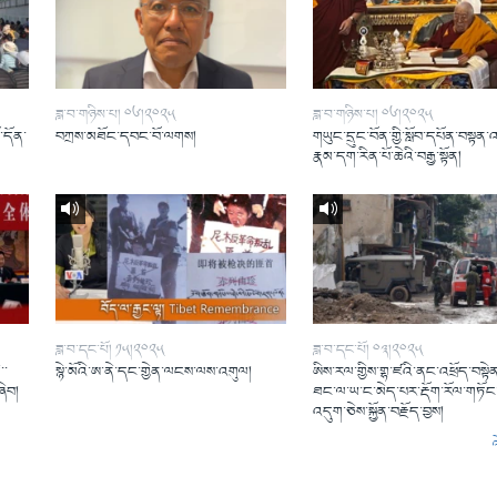
ཟླ་བ་གཉིས་པ། ༠༦།༢༠༢༥
ཟླ་བ་གཉིས་པ། ༠༦།༢༠༢༥
ོ་དོན་
བཀྲས་མཐོང་དབང་བོ་ལགས།
གཡུང་དྲུང་བོན་གྱི་སློབ་དཔོན་བསྟན་
།
རྣམ་དག་རིན་པོ་ཆེའི་བརྒྱ་སྟོན།
ཟླ་བ་དང་པོ། ༡༥།༢༠༢༥
ཟླ་བ་དང་པོ། ༠༣།༢༠༢༥
་་
སྙེ་མོའི་ཨ་ནེ་དང་གྱེན་ལངས་ལས་འགུལ།
ཨིས་རལ་གྱིས་གྷ་ཛའི་ནང་འཕྲོད་བསྟེན
ཞིབ།
ཐང་ལ་ཡ་ང་མེད་པར་རྡོག་རོལ་གཏོང་
འདུག་ཅེས་སྐྱོན་བརྗོད་བྱས།