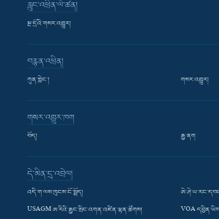
རླུང་འཕྲིན་ལེ་ཚན།
སྔ་དྲོའི་གསར་འགྱུར།
བརྙན་འཕྲིན།
ཀུན་གླེང་།
གསར་འགྱུར།
གསར་འགྱུར་ཁག
བོད།
རྒྱ་ནག
Learning English
དེ་མིན་དྲ་འབྲེལ།
རྗེས་འབྲངས།
འདི་ག་ལས་ཁུངས་ངོ་སྤྲོད།
ཨེ་ཤེ་ཡ་རང་དབང
USAGM ཨ་རིའི་རྒྱང་སྲིང་འགན་འཛིན་ལྷན་ཚོགས།
VOA དབྱིན་ཡིག