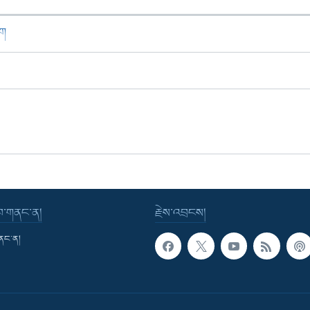
ཁག
་བ་གནང་ན།
རྗེས་འབྲངས།
གནང་ན།