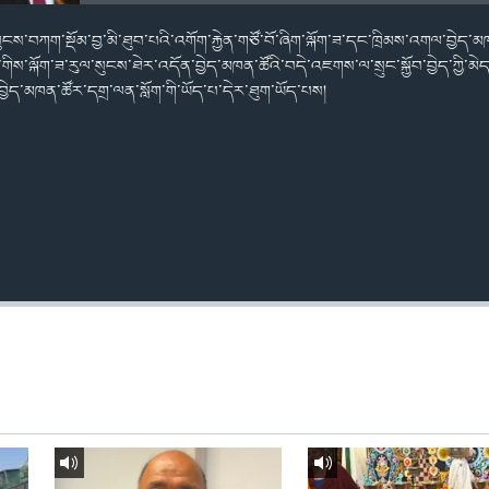
ུལ་སུངས་བཀག་སྡོམ་བྱ་མི་ཐུབ་པའི་འགོག་རྐྱེན་གཙོ་བོ་ཞིག་ལྐོག་ཟ་དང་ཁྲིམས་འགལ་བྱེད
་གིས་ལྐོག་ཟ་རུལ་སུངས་ཐེར་འདོན་བྱེད་མཁན་ཚོའི་བདེ་འཇགས་ལ་སྲུང་སྐྱོབ་བྱེད་ཀྱི་མ
ན་བྱེད་མཁན་ཚོར་དགྲ་ལན་སློག་གི་ཡོད་པ་དེར་ཐུག་ཡོད་པས།