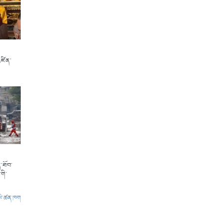
འཛིན་
་ཐོབ་
གི་
ལེ་ཚན་ཁག