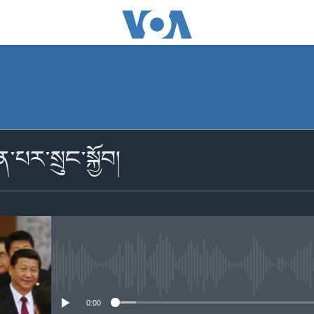
མངགས་ལེན།
་པར་སྲུང་སྐྱོབ།
མངགས་ལེན།
No media source currently availabl
0:00