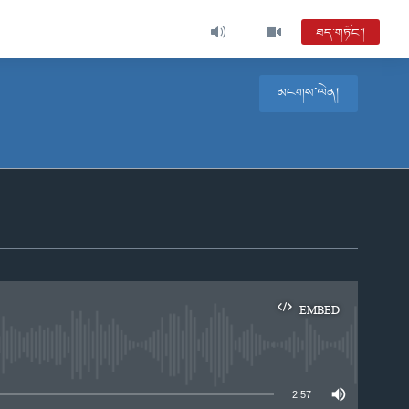
ཐད་གཏོང་།
མངགས་ལེན།
EMBED
e
2:57