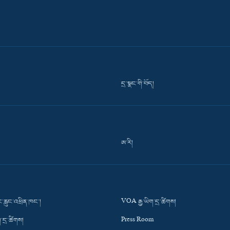
དྲ་སྣང་གི་བོད།
ཨ་རི།
་རླུང་འཕྲིན་ཁང་།
VOA རྒྱ་ཡིག་དྲ་ཚིགས།
་དྲ་ཚིགས།
Press Room