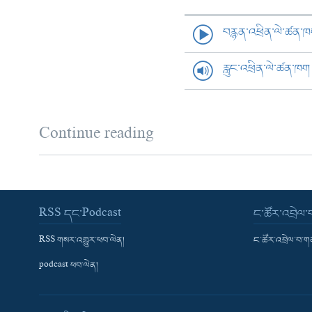
བརྙན་འཕྲིན་ལེ་ཚན་
རླུང་འཕྲིན་ལེ་ཚན་ཁག
Continue reading
RSS དང་Podcast
ང་ཚོར་འབྲེལ
RSS གསར་འགྱུར་ཕབ་ལེན།
ང་ཚོར་འབྲེལ་བ་
podcast ཕབ་ལེན།