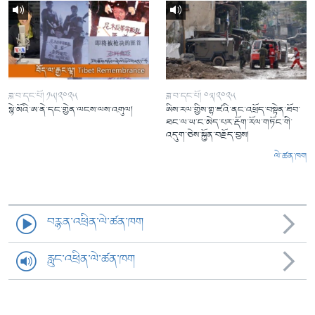
ཟླ་བ་དང་པོ། ༡༥།༢༠༢༥
ཟླ་བ་དང་པོ། ༠༣།༢༠༢༥
སྙེ་མོའི་ཨ་ནེ་དང་གྱེན་ལངས་ལས་འགུལ།
ཨིས་རལ་གྱིས་གྷ་ཛའི་ནང་འཕྲོད་བསྟེན་ཐོབ་
ཐང་ལ་ཡ་ང་མེད་པར་རྡོག་རོལ་གཏོང་གི་
འདུག་ཅེས་སྐྱོན་བརྗོད་བྱས།
ལེ་ཚན་ཁག
བརྙན་འཕྲིན་ལེ་ཚན་ཁག
རླུང་འཕྲིན་ལེ་ཚན་ཁག