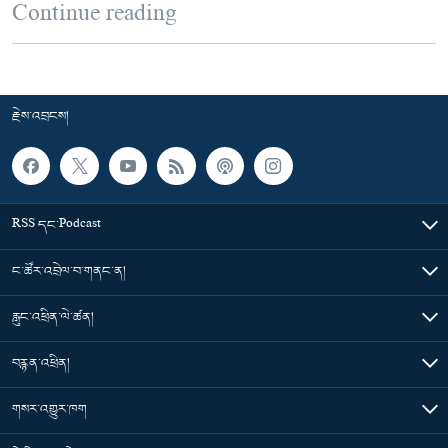
Continue reading
རྗེས་འབྲངས།
RSS དང་Podcast
ང་ཚོར་འབྲེལ་བ་གནང་ན།
རླུང་འཕྲིན་ལེ་ཚན།
བརྙན་འཕྲིན།
གསར་འགྱུར་ཁག