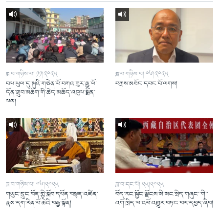
ཟླ་བ་གཉིས་པ། ༡༡།༢༠༢༥
ཟླ་བ་གཉིས་པ། ༠༦།༢༠༢༥
བལ་ཡུལ་དུ་སྐུའི་གཅེན་པོ་བཀའ་ཟུར་རྒྱ་ལོ་
བཀྲས་མཐོང་དབང་བོ་ལགས།
དོན་གྲུབ་མཆོག་གི་ཆེད་མཆོད་འབུལ་སྨོན་
ལམ།
ཟླ་བ་གཉིས་པ། ༠༦།༢༠༢༥
ཟླ་བ་དང་པོ། ༢༥།༢༠༢༥
གཡུང་དྲུང་བོན་གྱི་སློབ་དཔོན་བསྟན་འཛིན་
བོད་རང་སྐྱོང་ལྗོངས་མི་མང་སྲིད་གཞུང་་གི་་
རྣམ་དག་རིན་པོ་ཆེའི་བརྒྱ་སྟོན།
འགོ་ཁྲིད་ལ་འཕོ་འགྱུར་བཏང་བར་དཔྱད་ཞིབ།