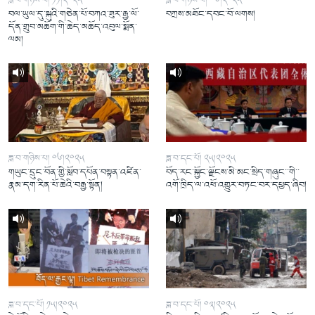
ཟླ་བ་གཉིས་པ། ༡༡།༢༠༢༥
ཟླ་བ་གཉིས་པ། ༠༦།༢༠༢༥
བལ་ཡུལ་དུ་སྐུའི་གཅེན་པོ་བཀའ་ཟུར་རྒྱ་ལོ་
བཀྲས་མཐོང་དབང་བོ་ལགས།
དོན་གྲུབ་མཆོག་གི་ཆེད་མཆོད་འབུལ་སྨོན་
ལམ།
ཟླ་བ་གཉིས་པ། ༠༦།༢༠༢༥
ཟླ་བ་དང་པོ། ༢༥།༢༠༢༥
གཡུང་དྲུང་བོན་གྱི་སློབ་དཔོན་བསྟན་འཛིན་
བོད་རང་སྐྱོང་ལྗོངས་མི་མང་སྲིད་གཞུང་་གི་་
རྣམ་དག་རིན་པོ་ཆེའི་བརྒྱ་སྟོན།
འགོ་ཁྲིད་ལ་འཕོ་འགྱུར་བཏང་བར་དཔྱད་ཞིབ།
ཟླ་བ་དང་པོ། ༡༥།༢༠༢༥
ཟླ་བ་དང་པོ། ༠༣།༢༠༢༥