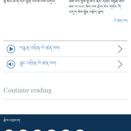
སྙེ་མོའི་ཨ་ནེ་དང་གྱེན་ལངས་ལས་འགུལ།
ཨིས་རལ་གྱིས་གྷ་ཛའི་ནང་འཕྲོད་བསྟེན་ཐོབ་
ཐང་ལ་ཡ་ང་མེད་པར་རྡོག་རོལ་གཏོང་གི་
འདུག་ཅེས་སྐྱོན་བརྗོད་བྱས།
ལེ་ཚན་ཁག
བརྙན་འཕྲིན་ལེ་ཚན་ཁག
རླུང་འཕྲིན་ལེ་ཚན་ཁག
Continue reading
རྗེས་འབྲངས།