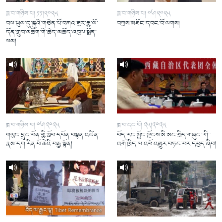
ཟླ་བ་གཉིས་པ། ༡༡།༢༠༢༥
ཟླ་བ་གཉིས་པ། ༠༦།༢༠༢༥
བལ་ཡུལ་དུ་སྐུའི་གཅེན་པོ་བཀའ་ཟུར་རྒྱ་ལོ་
བཀྲས་མཐོང་དབང་བོ་ལགས།
དོན་གྲུབ་མཆོག་གི་ཆེད་མཆོད་འབུལ་སྨོན་
ལམ།
ཟླ་བ་གཉིས་པ། ༠༦།༢༠༢༥
ཟླ་བ་དང་པོ། ༢༥།༢༠༢༥
གཡུང་དྲུང་བོན་གྱི་སློབ་དཔོན་བསྟན་འཛིན་
བོད་རང་སྐྱོང་ལྗོངས་མི་མང་སྲིད་གཞུང་་གི་་
རྣམ་དག་རིན་པོ་ཆེའི་བརྒྱ་སྟོན།
འགོ་ཁྲིད་ལ་འཕོ་འགྱུར་བཏང་བར་དཔྱད་ཞིབ།