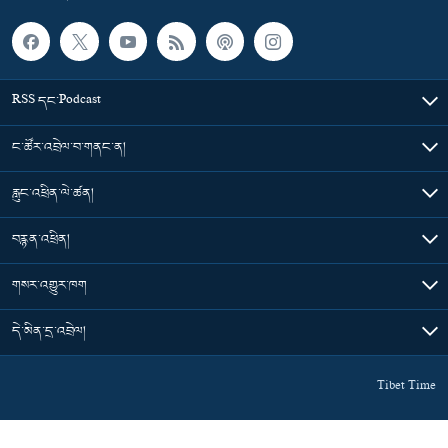
RSS དང་Podcast
ང་ཚོར་འབྲེལ་བ་གནང་ན།
རླུང་འཕྲིན་ལེ་ཚན།
བརྙན་འཕྲིན།
གསར་འགྱུར་ཁག
དེ་མིན་དྲ་འབྲེལ།
Tibet Time