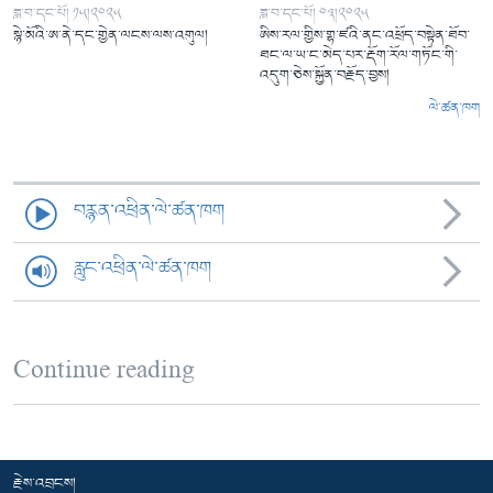
ཟླ་བ་དང་པོ། ༡༥།༢༠༢༥
ཟླ་བ་དང་པོ། ༠༣།༢༠༢༥
སྙེ་མོའི་ཨ་ནེ་དང་གྱེན་ལངས་ལས་འགུལ།
ཨིས་རལ་གྱིས་གྷ་ཛའི་ནང་འཕྲོད་བསྟེན་ཐོབ་
ཐང་ལ་ཡ་ང་མེད་པར་རྡོག་རོལ་གཏོང་གི་
འདུག་ཅེས་སྐྱོན་བརྗོད་བྱས།
ལེ་ཚན་ཁག
བརྙན་འཕྲིན་ལེ་ཚན་ཁག
རླུང་འཕྲིན་ལེ་ཚན་ཁག
Continue reading
རྗེས་འབྲངས།