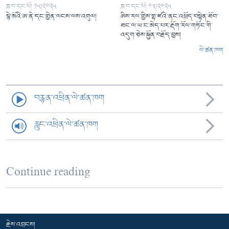
ཟླ་བ་དང་པོ། ༡༥།༢༠༢༥
ཟླ་བ་དང་པོ། ༠༣།༢༠༢༥
སྙེ་མོའི་ཨ་ནེ་དང་གྱེན་ལངས་ལས་འགུལ།
ཨིས་རལ་གྱིས་གྷ་ཛའི་ནང་འཕྲོད་བསྟེན་ཐོབ་
ཐང་ལ་ཡ་ང་མེད་པར་རྡོག་རོལ་གཏོང་གི་
འདུག་ཅེས་སྐྱོན་བརྗོད་བྱས།
ལེ་ཚན་ཁག
བརྙན་འཕྲིན་ལེ་ཚན་ཁག
རླུང་འཕྲིན་ལེ་ཚན་ཁག
Continue reading
རྗེས་འབྲངས།