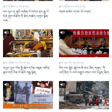
ཟླ་བ་གཉིས་པ། ༡༡།༢༠༢༥
ཟླ་བ་གཉིས་པ། ༠༦།༢༠༢༥
བལ་ཡུལ་དུ་སྐུའི་གཅེན་པོ་བཀའ་ཟུར་རྒྱ་ལོ་
བཀྲས་མཐོང་དབང་བོ་ལགས།
དོན་གྲུབ་མཆོག་གི་ཆེད་མཆོད་འབུལ་སྨོན་
ལམ།
ཟླ་བ་གཉིས་པ། ༠༦།༢༠༢༥
ཟླ་བ་དང་པོ། ༢༥།༢༠༢༥
གཡུང་དྲུང་བོན་གྱི་སློབ་དཔོན་བསྟན་འཛིན་
བོད་རང་སྐྱོང་ལྗོངས་མི་མང་སྲིད་གཞུང་་གི་་
རྣམ་དག་རིན་པོ་ཆེའི་བརྒྱ་སྟོན།
འགོ་ཁྲིད་ལ་འཕོ་འགྱུར་བཏང་བར་དཔྱད་ཞིབ།