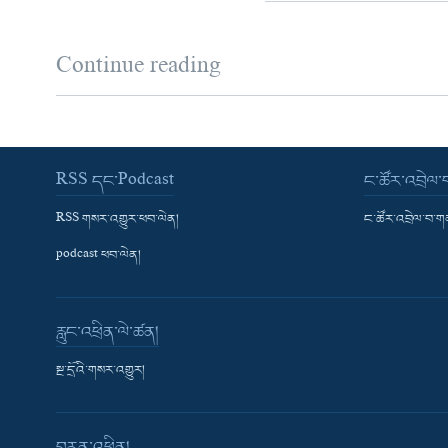
Continue reading
RSS དང་Podcast
ང་ཚོར་འབྲེལ
RSS གསར་འགྱུར་ཕབ་ལེན།
ང་ཚོར་འབྲེལ་བ་
podcast ཕབ་ལེན།
རླུང་འཕྲིན་ལེ་ཚན།
སྔ་དྲོའི་གསར་འགྱུར།
བརྙན་འཕྲིན།