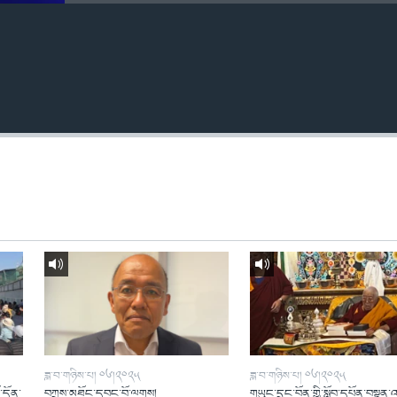
ཟླ་བ་གཉིས་པ། ༠༦།༢༠༢༥
ཟླ་བ་གཉིས་པ། ༠༦།༢༠༢༥
ོ་དོན་
བཀྲས་མཐོང་དབང་བོ་ལགས།
གཡུང་དྲུང་བོན་གྱི་སློབ་དཔོན་བསྟན་