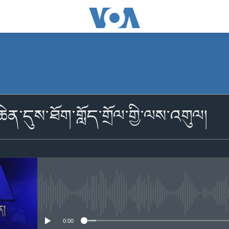
མངགས་ལེན།
ེན་དུས་ཐོག་གློད་གྲོལ་གྱི་ལས་འགུལ།
མངགས་ལེན།
No media source currently availabl
0:00