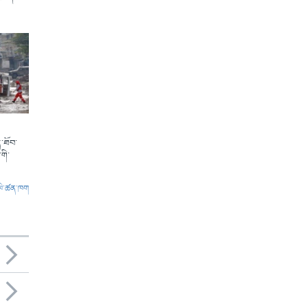
་ཐོབ་
གི་
ལེ་ཚན་ཁག