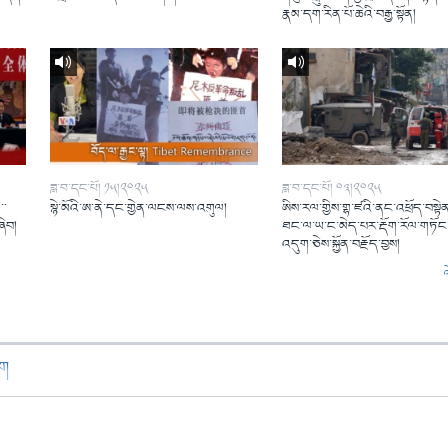
།
རྣམ་དག་རིན་པོ་ཆེའི་བརྒྱ་སྟོན།
ཟླ་བ་དང་པོ། ༡༥།༢༠༢༥
ཟླ་བ་དང་པོ། ༠༣།༢༠༢༥
་་
སྙེ་མོའི་ཨ་ནེ་དང་གྱེན་ལངས་ལས་འགུལ།
ཨིས་རལ་གྱིས་གྷ་ཛའི་ནང་འཕྲོད་བསྟེན
ཞིབ།
ཐང་ལ་ཡ་ང་མེད་པར་རྡོག་རོལ་གཏོང་
འདུག་ཅེས་སྐྱོན་བརྗོད་བྱས།
ཁག