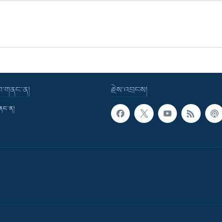
་བ་གནང་ན།
རྗེས་འབྲངས།
གནང་ན།