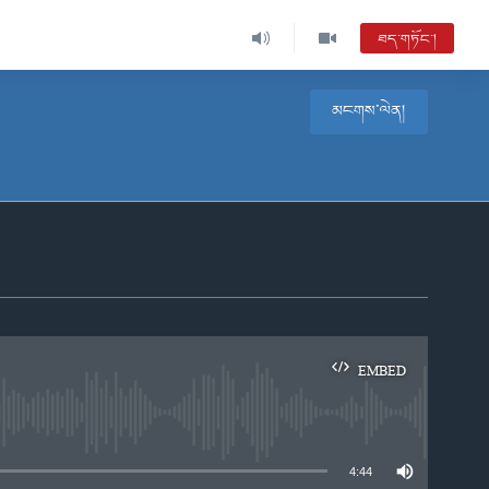
ཐད་གཏོང་།
མངགས་ལེན།
EMBED
e
4:44