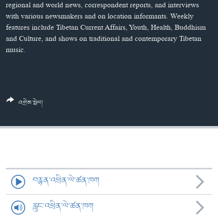
ཀར་
Learning English
regional and world news, correspondent reports, and interviews
འཚོལ་
དྲ་བརྙན་གསར་འགྱུར།
བགྲོ་གླེང་མདུན་ལྕོག
with various newsmakers and on location informants. Weekly
ཞིབ་
features include Tibetan Current Affairs, Youth, Health, Buddhism
རྗེས་འབྲངས།
ཁ་བའི་མི་སྣ།
བསྐྱར་ཞིབ།
ལ་
and Culture, and shows on traditional and contemporary Tibetan
བསྐྱོད།
བུད་མེད་ལེ་ཚན།
པོ་ཊི་ཁ་སི།
music.
དཔེ་ཀློག
དཔེ་ཀློག
སྐད་ཡིག
ཆབ་སྲིད་བཙོན་པ་ངོ་སྤྲོད།
ཕ་ཡུལ་གླེང་སྟེགས།
ཆོས་རིག་ལེ་ཚན།
འགྲེམ་སྤེལ།
གཞོན་སྐྱེས་དང་ཤེས་ཡོན།
འཕྲོད་བསྟེན་དང་དོན་ལྡན་གྱི་མི་ཚེ།
གངས་རིའི་བྲག་ཅ།
བུད་མེད།
བརྙན་འཕྲིན་ལེ་ཚན་ཁག
སོ་ཡ་ལ། བོད་ཀྱི་གླུ་གཞས།
རླུང་འཕྲིན་ལེ་ཚན་ཁག