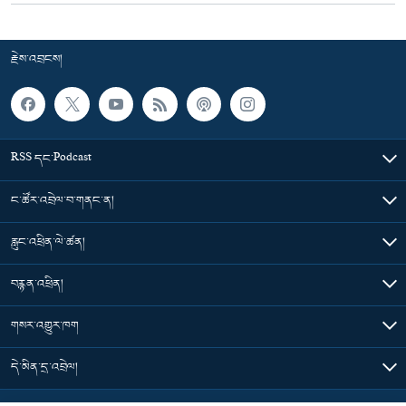
རྗེས་འབྲངས།
RSS དང་Podcast
ང་ཚོར་འབྲེལ་བ་གནང་ན།
རླུང་འཕྲིན་ལེ་ཚན།
བརྙན་འཕྲིན།
གསར་འགྱུར་ཁག
དེ་མིན་དྲ་འབྲེལ།