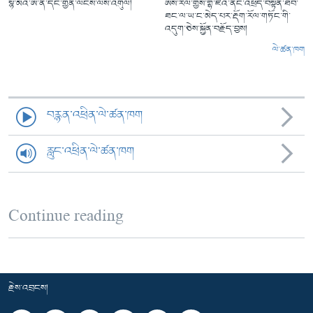
སྙེ་མོའི་ཨ་ནེ་དང་གྱེན་ལངས་ལས་འགུལ།
ཨིས་རལ་གྱིས་གྷ་ཛའི་ནང་འཕྲོད་བསྟེན་ཐོབ་
ཐང་ལ་ཡ་ང་མེད་པར་རྡོག་རོལ་གཏོང་གི་
འདུག་ཅེས་སྐྱོན་བརྗོད་བྱས།
ལེ་ཚན་ཁག
བརྙན་འཕྲིན་ལེ་ཚན་ཁག
རླུང་འཕྲིན་ལེ་ཚན་ཁག
Continue reading
རྗེས་འབྲངས།