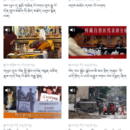
ཟླ་བ་གཉིས་པ། ༡༡།༢༠༢༥
ཟླ་བ་གཉིས་པ། ༠༦།༢༠༢༥
བལ་ཡུལ་དུ་སྐུའི་གཅེན་པོ་བཀའ་ཟུར་རྒྱ་ལོ་
བཀྲས་མཐོང་དབང་བོ་ལགས།
དོན་གྲུབ་མཆོག་གི་ཆེད་མཆོད་འབུལ་སྨོན་
ལམ།
ཟླ་བ་གཉིས་པ། ༠༦།༢༠༢༥
ཟླ་བ་དང་པོ། ༢༥།༢༠༢༥
གཡུང་དྲུང་བོན་གྱི་སློབ་དཔོན་བསྟན་འཛིན་
བོད་རང་སྐྱོང་ལྗོངས་མི་མང་སྲིད་གཞུང་་གི་་
རྣམ་དག་རིན་པོ་ཆེའི་བརྒྱ་སྟོན།
འགོ་ཁྲིད་ལ་འཕོ་འགྱུར་བཏང་བར་དཔྱད་ཞིབ།
ཟླ་བ་དང་པོ། ༡༥།༢༠༢༥
ཟླ་བ་དང་པོ། ༠༣།༢༠༢༥