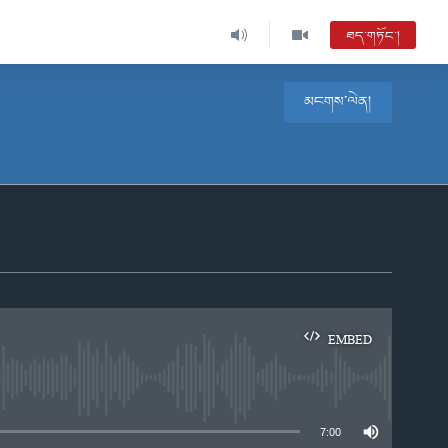
ཐད་གཏོང་།
མངགས་ལེན།
EMBED
e
7:00