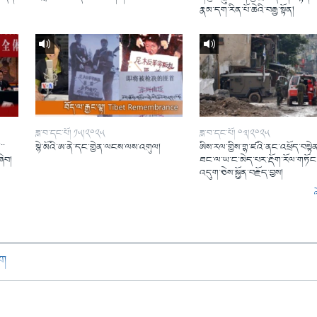
།
རྣམ་དག་རིན་པོ་ཆེའི་བརྒྱ་སྟོན།
ཟླ་བ་དང་པོ། ༡༥།༢༠༢༥
ཟླ་བ་དང་པོ། ༠༣།༢༠༢༥
་་
སྙེ་མོའི་ཨ་ནེ་དང་གྱེན་ལངས་ལས་འགུལ།
ཨིས་རལ་གྱིས་གྷ་ཛའི་ནང་འཕྲོད་བསྟེན
ཞིབ།
ཐང་ལ་ཡ་ང་མེད་པར་རྡོག་རོལ་གཏོང་
འདུག་ཅེས་སྐྱོན་བརྗོད་བྱས།
ཁག