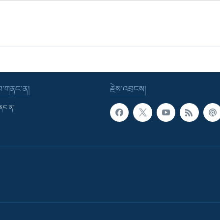
་བ་གནང་ན།
རྗེས་འབྲངས།
གནང་ན།