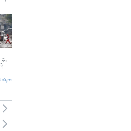
་ཐོབ་
གི་
ལེ་ཚན་ཁག