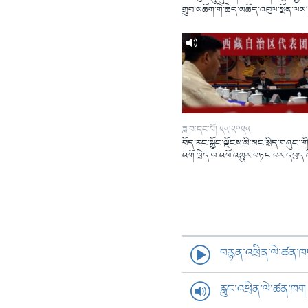
གྲུབ་མཆོག་གི་ཆེད་མཆོད་འབུལ་སྨོན་ལམ
ཟླ་བ་དང་པོ། ༢༥།༢༠༢༥
བོད་རང་སྐྱོང་ལྗོངས་མི་མང་སྲིད་གཞུང་་གི
འགོ་ཁྲིད་ལ་འཕོ་འགྱུར་བཏང་བར་དཔྱད་
བརྙན་འཕྲིན་ལེ་ཚན་
རླུང་འཕྲིན་ལེ་ཚན་ཁག