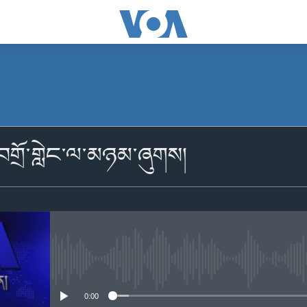
མངགས་ལེན།
གྲོ་གླེང་ལ་མཉམ་ཞུགས།
མངགས་ལེན།
No media source currently availabl
0:00