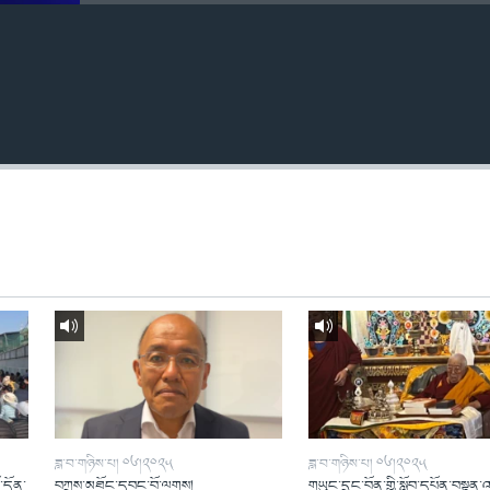
ཟླ་བ་གཉིས་པ། ༠༦།༢༠༢༥
ཟླ་བ་གཉིས་པ། ༠༦།༢༠༢༥
ོ་དོན་
བཀྲས་མཐོང་དབང་བོ་ལགས།
གཡུང་དྲུང་བོན་གྱི་སློབ་དཔོན་བསྟན་