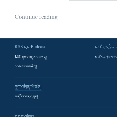
Continue reading
RSS དང་Podcast
ང་ཚོར་འབྲེལ
RSS གསར་འགྱུར་ཕབ་ལེན།
ང་ཚོར་འབྲེལ་བ་
podcast ཕབ་ལེན།
རླུང་འཕྲིན་ལེ་ཚན།
སྔ་དྲོའི་གསར་འགྱུར།
བརྙན་འཕྲིན།