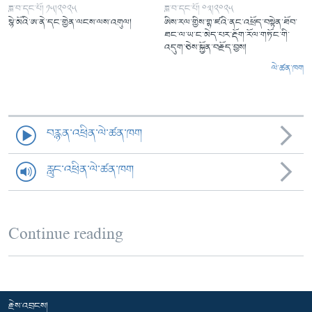
ཟླ་བ་དང་པོ། ༡༥།༢༠༢༥
ཟླ་བ་དང་པོ། ༠༣།༢༠༢༥
སྙེ་མོའི་ཨ་ནེ་དང་གྱེན་ལངས་ལས་འགུལ།
ཨིས་རལ་གྱིས་གྷ་ཛའི་ནང་འཕྲོད་བསྟེན་ཐོབ་
ཐང་ལ་ཡ་ང་མེད་པར་རྡོག་རོལ་གཏོང་གི་
འདུག་ཅེས་སྐྱོན་བརྗོད་བྱས།
ལེ་ཚན་ཁག
བརྙན་འཕྲིན་ལེ་ཚན་ཁག
རླུང་འཕྲིན་ལེ་ཚན་ཁག
Continue reading
རྗེས་འབྲངས།