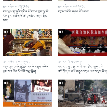
ཟླ་བ་གཉིས་པ། ༡༡།༢༠༢༥
ཟླ་བ་གཉིས་པ། ༠༦།༢༠༢༥
བལ་ཡུལ་དུ་སྐུའི་གཅེན་པོ་བཀའ་ཟུར་རྒྱ་ལོ་
བཀྲས་མཐོང་དབང་བོ་ལགས།
དོན་གྲུབ་མཆོག་གི་ཆེད་མཆོད་འབུལ་སྨོན་
ལམ།
ཟླ་བ་གཉིས་པ། ༠༦།༢༠༢༥
ཟླ་བ་དང་པོ། ༢༥།༢༠༢༥
གཡུང་དྲུང་བོན་གྱི་སློབ་དཔོན་བསྟན་འཛིན་
བོད་རང་སྐྱོང་ལྗོངས་མི་མང་སྲིད་གཞུང་་གི་་
རྣམ་དག་རིན་པོ་ཆེའི་བརྒྱ་སྟོན།
འགོ་ཁྲིད་ལ་འཕོ་འགྱུར་བཏང་བར་དཔྱད་ཞིབ།