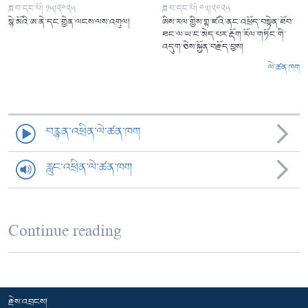
ཟླ་བ་དང་པོ། ༡༥།༢༠༢༥
ཟླ་བ་དང་པོ། ༠༣།༢༠༢༥
སྙེ་མོའི་ཨ་ནེ་དང་གྱེན་ལངས་ལས་འགུལ།
ཨིས་རལ་གྱིས་གྷ་ཛའི་ནང་འཕྲོད་བསྟེན་ཐོབ་
ཐང་ལ་ཡ་ང་མེད་པར་རྡོག་རོལ་གཏོང་གི་
འདུག་ཅེས་སྐྱོན་བརྗོད་བྱས།
ལེ་ཚན་ཁག
བརྙན་འཕྲིན་ལེ་ཚན་ཁག
རླུང་འཕྲིན་ལེ་ཚན་ཁག
Continue reading
རྗེས་འབྲངས།