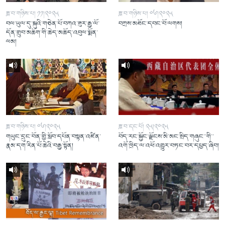
ཟླ་བ་གཉིས་པ། ༡༡།༢༠༢༥
ཟླ་བ་གཉིས་པ། ༠༦།༢༠༢༥
བལ་ཡུལ་དུ་སྐུའི་གཅེན་པོ་བཀའ་ཟུར་རྒྱ་ལོ་
བཀྲས་མཐོང་དབང་བོ་ལགས།
དོན་གྲུབ་མཆོག་གི་ཆེད་མཆོད་འབུལ་སྨོན་
ལམ།
ཟླ་བ་གཉིས་པ། ༠༦།༢༠༢༥
ཟླ་བ་དང་པོ། ༢༥།༢༠༢༥
གཡུང་དྲུང་བོན་གྱི་སློབ་དཔོན་བསྟན་འཛིན་
བོད་རང་སྐྱོང་ལྗོངས་མི་མང་སྲིད་གཞུང་་གི་་
རྣམ་དག་རིན་པོ་ཆེའི་བརྒྱ་སྟོན།
འགོ་ཁྲིད་ལ་འཕོ་འགྱུར་བཏང་བར་དཔྱད་ཞིབ།