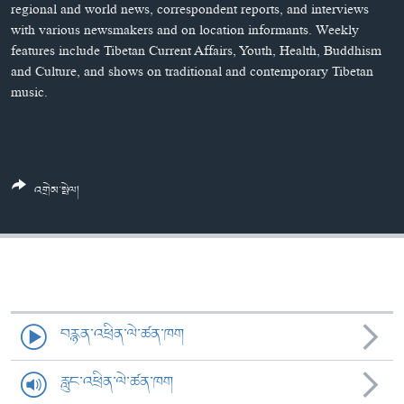
ཀར་
Learning English
regional and world news, correspondent reports, and interviews
འཚོལ་
དྲ་བརྙན་གསར་འགྱུར།
བགྲོ་གླེང་མདུན་ལྕོག
with various newsmakers and on location informants. Weekly
ཞིབ་
features include Tibetan Current Affairs, Youth, Health, Buddhism
རྗེས་འབྲངས།
ཁ་བའི་མི་སྣ།
བསྐྱར་ཞིབ།
ལ་
and Culture, and shows on traditional and contemporary Tibetan
བསྐྱོད།
བུད་མེད་ལེ་ཚན།
པོ་ཊི་ཁ་སི།
music.
དཔེ་ཀློག
དཔེ་ཀློག
སྐད་ཡིག
ཆབ་སྲིད་བཙོན་པ་ངོ་སྤྲོད།
ཕ་ཡུལ་གླེང་སྟེགས།
ཆོས་རིག་ལེ་ཚན།
འགྲེམ་སྤེལ།
གཞོན་སྐྱེས་དང་ཤེས་ཡོན།
འཕྲོད་བསྟེན་དང་དོན་ལྡན་གྱི་མི་ཚེ།
གངས་རིའི་བྲག་ཅ།
བུད་མེད།
བརྙན་འཕྲིན་ལེ་ཚན་ཁག
སོ་ཡ་ལ། བོད་ཀྱི་གླུ་གཞས།
རླུང་འཕྲིན་ལེ་ཚན་ཁག