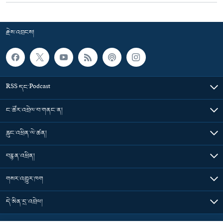
རྗེས་འབྲངས།
RSS དང་Podcast
ང་ཚོར་འབྲེལ་བ་གནང་ན།
རླུང་འཕྲིན་ལེ་ཚན།
བརྙན་འཕྲིན།
གསར་འགྱུར་ཁག
དེ་མིན་དྲ་འབྲེལ།