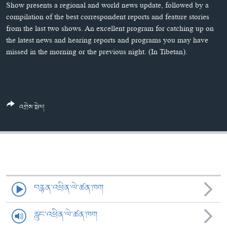
ཀར་
Learning English
Show presents a regional and world news update, followed by a
འཚོལ་
དྲ་བརྙན་གསར་འགྱུར།
བགྲོ་གླེང་མདུན་ལྕོག
compilation of the best correspondent reports and feature stories
ཞིབ་
from the last two shows. An excellent program for catching up on
རྗེས་འབྲངས།
ཁ་བའི་མི་སྣ།
བསྐྱར་ཞིབ།
ལ་
the latest news and hearing reports and programs you may have
བསྐྱོད།
བུད་མེད་ལེ་ཚན།
པོ་ཊི་ཁ་སི།
missed in the morning or the previous night. (In Tibetan).
དཔེ་ཀློག
དཔེ་ཀློག
སྐད་ཡིག
ཆབ་སྲིད་བཙོན་པ་ངོ་སྤྲོད།
ཕ་ཡུལ་གླེང་སྟེགས།
ཆོས་རིག་ལེ་ཚན།
འགྲེམ་སྤེལ།
གཞོན་སྐྱེས་དང་ཤེས་ཡོན།
འཕྲོད་བསྟེན་དང་དོན་ལྡན་གྱི་མི་ཚེ།
གངས་རིའི་བྲག་ཅ།
བུད་མེད།
བརྙན་འཕྲིན་ལེ་ཚན་ཁག
སོ་ཡ་ལ། བོད་ཀྱི་གླུ་གཞས།
རླུང་འཕྲིན་ལེ་ཚན་ཁག