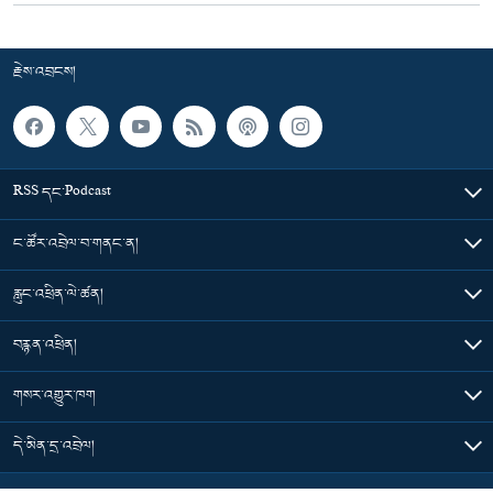
རྗེས་འབྲངས།
RSS དང་Podcast
ང་ཚོར་འབྲེལ་བ་གནང་ན།
རླུང་འཕྲིན་ལེ་ཚན།
བརྙན་འཕྲིན།
གསར་འགྱུར་ཁག
དེ་མིན་དྲ་འབྲེལ།