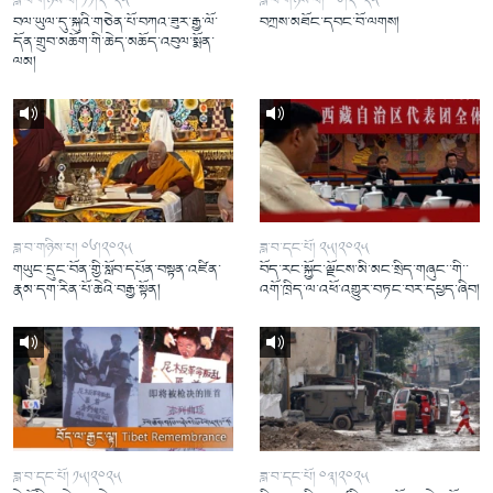
ཟླ་བ་གཉིས་པ། ༡༡།༢༠༢༥
ཟླ་བ་གཉིས་པ། ༠༦།༢༠༢༥
བལ་ཡུལ་དུ་སྐུའི་གཅེན་པོ་བཀའ་ཟུར་རྒྱ་ལོ་
བཀྲས་མཐོང་དབང་བོ་ལགས།
དོན་གྲུབ་མཆོག་གི་ཆེད་མཆོད་འབུལ་སྨོན་
ལམ།
ཟླ་བ་གཉིས་པ། ༠༦།༢༠༢༥
ཟླ་བ་དང་པོ། ༢༥།༢༠༢༥
གཡུང་དྲུང་བོན་གྱི་སློབ་དཔོན་བསྟན་འཛིན་
བོད་རང་སྐྱོང་ལྗོངས་མི་མང་སྲིད་གཞུང་་གི་་
རྣམ་དག་རིན་པོ་ཆེའི་བརྒྱ་སྟོན།
འགོ་ཁྲིད་ལ་འཕོ་འགྱུར་བཏང་བར་དཔྱད་ཞིབ།
ཟླ་བ་དང་པོ། ༡༥།༢༠༢༥
ཟླ་བ་དང་པོ། ༠༣།༢༠༢༥