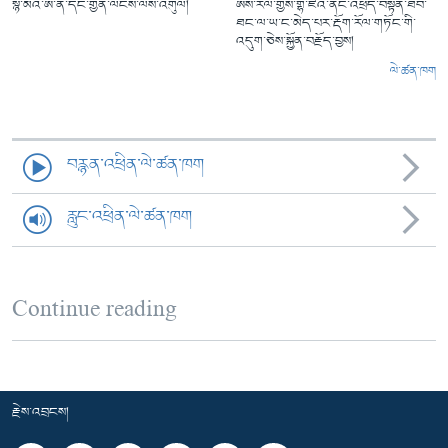
སྙེ་མོའི་ཨ་ནེ་དང་གྱེན་ལངས་ལས་འགུལ།
ཨིས་རལ་གྱིས་གྷ་ཛའི་ནང་འཕྲོད་བསྟེན་ཐོབ་
ཐང་ལ་ཡ་ང་མེད་པར་རྡོག་རོལ་གཏོང་གི་
འདུག་ཅེས་སྐྱོན་བརྗོད་བྱས།
ལེ་ཚན་ཁག
བརྙན་འཕྲིན་ལེ་ཚན་ཁག
རླུང་འཕྲིན་ལེ་ཚན་ཁག
Continue reading
རྗེས་འབྲངས།