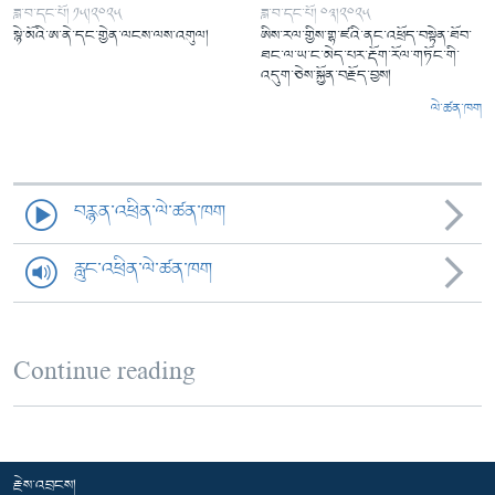
ཟླ་བ་དང་པོ། ༡༥།༢༠༢༥
ཟླ་བ་དང་པོ། ༠༣།༢༠༢༥
སྙེ་མོའི་ཨ་ནེ་དང་གྱེན་ལངས་ལས་འགུལ།
ཨིས་རལ་གྱིས་གྷ་ཛའི་ནང་འཕྲོད་བསྟེན་ཐོབ་
ཐང་ལ་ཡ་ང་མེད་པར་རྡོག་རོལ་གཏོང་གི་
འདུག་ཅེས་སྐྱོན་བརྗོད་བྱས།
ལེ་ཚན་ཁག
བརྙན་འཕྲིན་ལེ་ཚན་ཁག
རླུང་འཕྲིན་ལེ་ཚན་ཁག
Continue reading
རྗེས་འབྲངས།