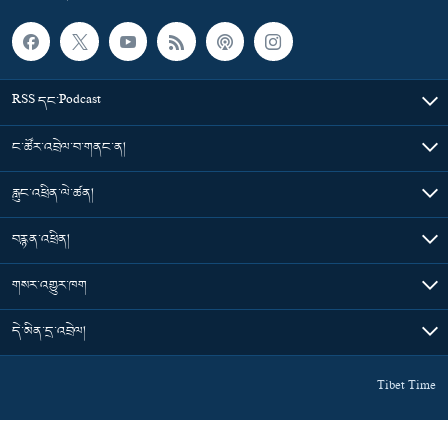
RSS དང་Podcast
ང་ཚོར་འབྲེལ་བ་གནང་ན།
རླུང་འཕྲིན་ལེ་ཚན།
བརྙན་འཕྲིན།
གསར་འགྱུར་ཁག
དེ་མིན་དྲ་འབྲེལ།
Tibet Time