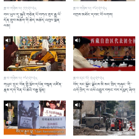
ཟླ་བ་གཉིས་པ། ༡༡།༢༠༢༥
ཟླ་བ་གཉིས་པ། ༠༦།༢༠༢༥
བལ་ཡུལ་དུ་སྐུའི་གཅེན་པོ་བཀའ་ཟུར་རྒྱ་ལོ་
བཀྲས་མཐོང་དབང་བོ་ལགས།
དོན་གྲུབ་མཆོག་གི་ཆེད་མཆོད་འབུལ་སྨོན་
ལམ།
ཟླ་བ་གཉིས་པ། ༠༦།༢༠༢༥
ཟླ་བ་དང་པོ། ༢༥།༢༠༢༥
གཡུང་དྲུང་བོན་གྱི་སློབ་དཔོན་བསྟན་འཛིན་
བོད་རང་སྐྱོང་ལྗོངས་མི་མང་སྲིད་གཞུང་་གི་་
རྣམ་དག་རིན་པོ་ཆེའི་བརྒྱ་སྟོན།
འགོ་ཁྲིད་ལ་འཕོ་འགྱུར་བཏང་བར་དཔྱད་ཞིབ།