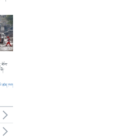
་ཐོབ་
གི་
ལེ་ཚན་ཁག