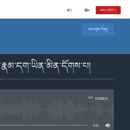
ཐད་གཏོང་།
མངགས་ལེན།
པ་རྣམ་དག་ཡིན་མིན་དོགས་པ།
EMBED
e
4:01