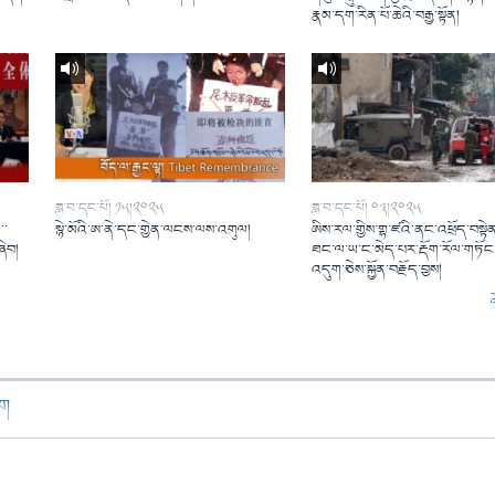
།
རྣམ་དག་རིན་པོ་ཆེའི་བརྒྱ་སྟོན།
ཟླ་བ་དང་པོ། ༡༥།༢༠༢༥
ཟླ་བ་དང་པོ། ༠༣།༢༠༢༥
་་
སྙེ་མོའི་ཨ་ནེ་དང་གྱེན་ལངས་ལས་འགུལ།
ཨིས་རལ་གྱིས་གྷ་ཛའི་ནང་འཕྲོད་བསྟེན
ཞིབ།
ཐང་ལ་ཡ་ང་མེད་པར་རྡོག་རོལ་གཏོང་
འདུག་ཅེས་སྐྱོན་བརྗོད་བྱས།
ཁག