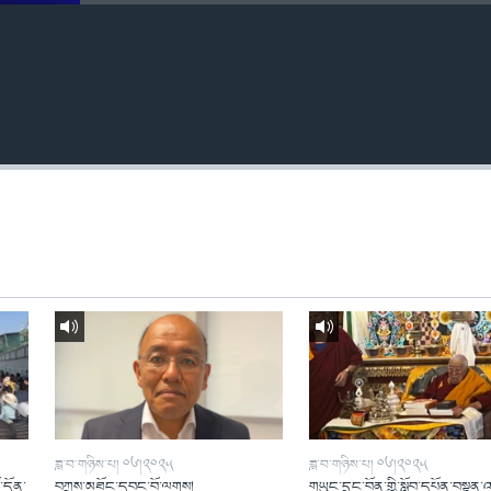
ཟླ་བ་གཉིས་པ། ༠༦།༢༠༢༥
ཟླ་བ་གཉིས་པ། ༠༦།༢༠༢༥
ོ་དོན་
བཀྲས་མཐོང་དབང་བོ་ལགས།
གཡུང་དྲུང་བོན་གྱི་སློབ་དཔོན་བསྟན་