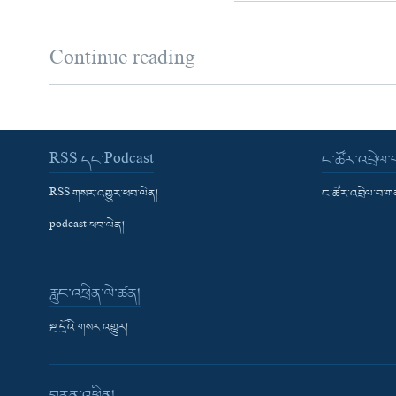
Continue reading
RSS དང་Podcast
ང་ཚོར་འབྲེལ
RSS གསར་འགྱུར་ཕབ་ལེན།
ང་ཚོར་འབྲེལ་བ་
podcast ཕབ་ལེན།
རླུང་འཕྲིན་ལེ་ཚན།
སྔ་དྲོའི་གསར་འགྱུར།
བརྙན་འཕྲིན།