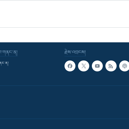
་བ་གནང་ན།
རྗེས་འབྲངས།
གནང་ན།