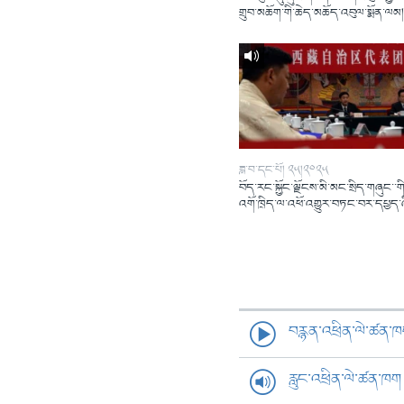
གྲུབ་མཆོག་གི་ཆེད་མཆོད་འབུལ་སྨོན་ལམ
ཟླ་བ་དང་པོ། ༢༥།༢༠༢༥
བོད་རང་སྐྱོང་ལྗོངས་མི་མང་སྲིད་གཞུང་་གི
འགོ་ཁྲིད་ལ་འཕོ་འགྱུར་བཏང་བར་དཔྱད་
བརྙན་འཕྲིན་ལེ་ཚན་
རླུང་འཕྲིན་ལེ་ཚན་ཁག