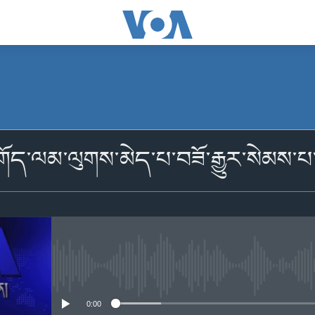
མངགས་ལེན།
་འགོད་ལམ་ལུགས་མེད་པ་བཟོ་རྒྱུར་སེམས་
མངགས་ལེན།
No media source currently availabl
0:00