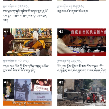
ཟླ་བ་གཉིས་པ། ༡༡།༢༠༢༥
ཟླ་བ་གཉིས་པ། ༠༦།༢༠༢༥
བལ་ཡུལ་དུ་སྐུའི་གཅེན་པོ་བཀའ་ཟུར་རྒྱ་ལོ་
བཀྲས་མཐོང་དབང་བོ་ལགས།
དོན་གྲུབ་མཆོག་གི་ཆེད་མཆོད་འབུལ་སྨོན་
ལམ།
ཟླ་བ་གཉིས་པ། ༠༦།༢༠༢༥
ཟླ་བ་དང་པོ། ༢༥།༢༠༢༥
གཡུང་དྲུང་བོན་གྱི་སློབ་དཔོན་བསྟན་འཛིན་
བོད་རང་སྐྱོང་ལྗོངས་མི་མང་སྲིད་གཞུང་་གི་་
རྣམ་དག་རིན་པོ་ཆེའི་བརྒྱ་སྟོན།
འགོ་ཁྲིད་ལ་འཕོ་འགྱུར་བཏང་བར་དཔྱད་ཞིབ།