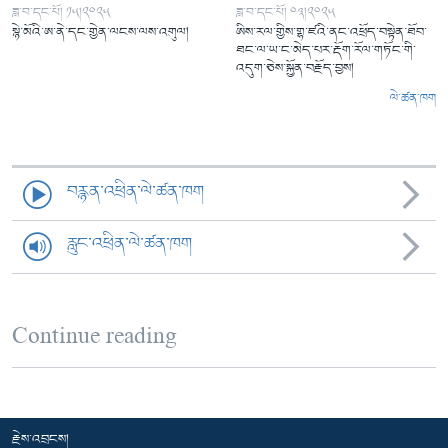
ཟླ་བ་དང་པོ། ༡༥།༢༠༢༥
ཟླ་བ་དང་པོ། ༠༣།༢༠༢༥
སྙེ་མོའི་ཨ་ནེ་དང་གྱེན་ལངས་ལས་འགུལ།
ཨིས་རལ་གྱིས་གྷ་ཛའི་ནང་འཕྲོད་བསྟེན་ཐོབ་
ཐང་ལ་ཡ་ང་མེད་པར་རྡོག་རོལ་གཏོང་གི་
འདུག་ཅེས་སྐྱོན་བརྗོད་བྱས།
ལེ་ཚན་ཁག
བརྙན་འཕྲིན་ལེ་ཚན་ཁག
རླུང་འཕྲིན་ལེ་ཚན་ཁག
Continue reading
རྗེས་འབྲངས།