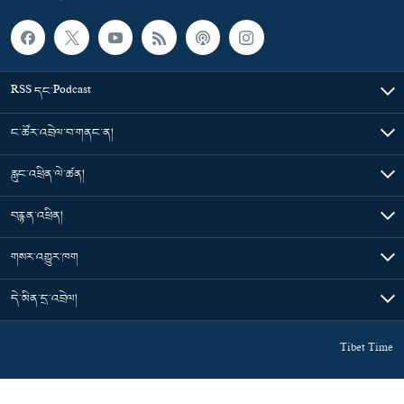
RSS དང་Podcast
ང་ཚོར་འབྲེལ་བ་གནང་ན།
རླུང་འཕྲིན་ལེ་ཚན།
བརྙན་འཕྲིན།
གསར་འགྱུར་ཁག
དེ་མིན་དྲ་འབྲེལ།
Tibet Time