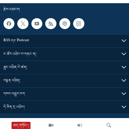
རྗེས་འབྲངས།
RSS དང་Podcast
ང་ཚོར་འབྲེལ་བ་གནང་ན།
རླུང་འཕྲིན་ལེ་ཚན།
བརྙན་འཕྲིན།
གསར་འགྱུར་ཁག
དེ་མིན་དྲ་འབྲེལ།
Tibet Time
ཐད་གཏོང་།