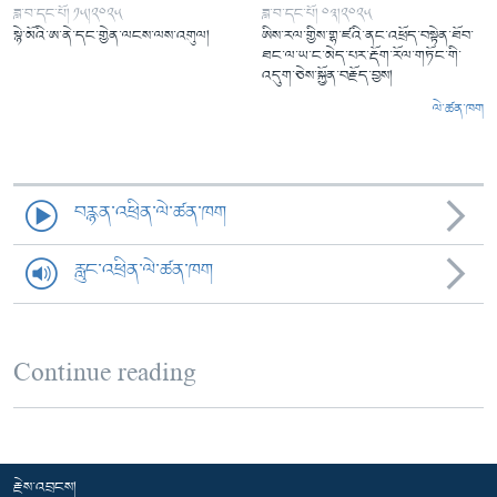
ཟླ་བ་དང་པོ། ༡༥།༢༠༢༥
ཟླ་བ་དང་པོ། ༠༣།༢༠༢༥
སྙེ་མོའི་ཨ་ནེ་དང་གྱེན་ལངས་ལས་འགུལ།
ཨིས་རལ་གྱིས་གྷ་ཛའི་ནང་འཕྲོད་བསྟེན་ཐོབ་
ཐང་ལ་ཡ་ང་མེད་པར་རྡོག་རོལ་གཏོང་གི་
འདུག་ཅེས་སྐྱོན་བརྗོད་བྱས།
ལེ་ཚན་ཁག
བརྙན་འཕྲིན་ལེ་ཚན་ཁག
རླུང་འཕྲིན་ལེ་ཚན་ཁག
Continue reading
རྗེས་འབྲངས།