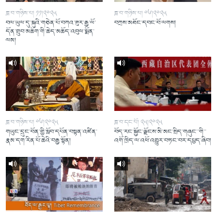
ཟླ་བ་གཉིས་པ། ༡༡།༢༠༢༥
ཟླ་བ་གཉིས་པ། ༠༦།༢༠༢༥
བལ་ཡུལ་དུ་སྐུའི་གཅེན་པོ་བཀའ་ཟུར་རྒྱ་ལོ་
བཀྲས་མཐོང་དབང་བོ་ལགས།
དོན་གྲུབ་མཆོག་གི་ཆེད་མཆོད་འབུལ་སྨོན་
ལམ།
ཟླ་བ་གཉིས་པ། ༠༦།༢༠༢༥
ཟླ་བ་དང་པོ། ༢༥།༢༠༢༥
གཡུང་དྲུང་བོན་གྱི་སློབ་དཔོན་བསྟན་འཛིན་
བོད་རང་སྐྱོང་ལྗོངས་མི་མང་སྲིད་གཞུང་་གི་་
རྣམ་དག་རིན་པོ་ཆེའི་བརྒྱ་སྟོན།
འགོ་ཁྲིད་ལ་འཕོ་འགྱུར་བཏང་བར་དཔྱད་ཞིབ།