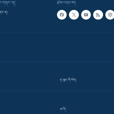
་བ་གནང་ན།
རྗེས་འབྲངས།
གནང་ན།
དྲ་སྣང་གི་བོད།
ཨ་རི།