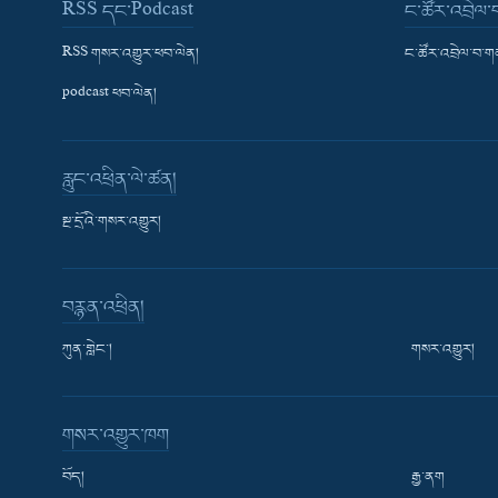
RSS དང་Podcast
ང་ཚོར་འབྲེལ
RSS གསར་འགྱུར་ཕབ་ལེན།
ང་ཚོར་འབྲེལ་བ་
podcast ཕབ་ལེན།
རླུང་འཕྲིན་ལེ་ཚན།
སྔ་དྲོའི་གསར་འགྱུར།
བརྙན་འཕྲིན།
ཀུན་གླེང་།
གསར་འགྱུར།
གསར་འགྱུར་ཁག
བོད།
རྒྱ་ནག