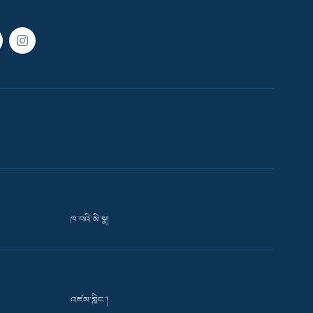
ཁ་བའི་མི་སྣ།
འཛམ་གླིང་།