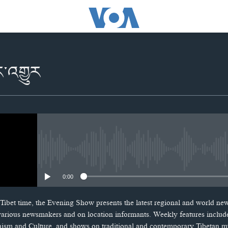
ར་འགྱུར
No media source currently availabl
0:00
Tibet time, the Evening Show presents the latest regional and world ne
 various newsmakers and on location informants. Weekly features includ
hism and Culture, and shows on traditional and contemporary Tibetan m