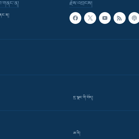
་བ་གནང་ན།
རྗེས་འབྲངས།
གནང་ན།
དྲ་སྣང་གི་བོད།
ཨ་རི།