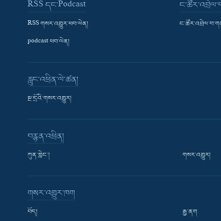
RSS དང་Podcast
ང་ཚོར་འབྲེལ
RSS གསར་འགྱུར་ཕབ་ལེན།
ང་ཚོར་འབྲེལ་བ་
podcast ཕབ་ལེན།
རླུང་འཕྲིན་ལེ་ཚན།
སྔ་དྲོའི་གསར་འགྱུར།
བརྙན་འཕྲིན།
ཀུན་གླེང་།
གསར་འགྱུར།
གསར་འགྱུར་ཁག
བོད།
རྒྱ་ནག