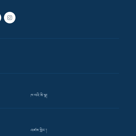
ཁ་བའི་མི་སྣ།
འཛམ་གླིང་།