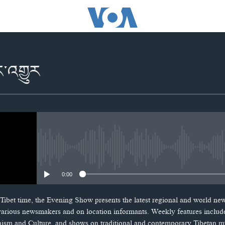
ར་འགྱུར
No media source currently availabl
0:00
Tibet time, the Evening Show presents the latest regional and world ne
 various newsmakers and on location informants. Weekly features includ
hism and Culture, and shows on traditional and contemporary Tibetan m