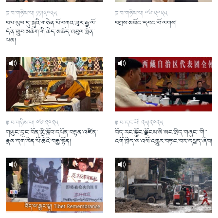
ཟླ་བ་གཉིས་པ། ༡༡།༢༠༢༥
ཟླ་བ་གཉིས་པ། ༠༦།༢༠༢༥
བལ་ཡུལ་དུ་སྐུའི་གཅེན་པོ་བཀའ་ཟུར་རྒྱ་ལོ་
བཀྲས་མཐོང་དབང་བོ་ལགས།
དོན་གྲུབ་མཆོག་གི་ཆེད་མཆོད་འབུལ་སྨོན་
ལམ།
ཟླ་བ་གཉིས་པ། ༠༦།༢༠༢༥
ཟླ་བ་དང་པོ། ༢༥།༢༠༢༥
གཡུང་དྲུང་བོན་གྱི་སློབ་དཔོན་བསྟན་འཛིན་
བོད་རང་སྐྱོང་ལྗོངས་མི་མང་སྲིད་གཞུང་་གི་་
རྣམ་དག་རིན་པོ་ཆེའི་བརྒྱ་སྟོན།
འགོ་ཁྲིད་ལ་འཕོ་འགྱུར་བཏང་བར་དཔྱད་ཞིབ།