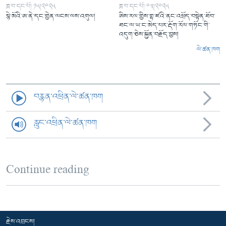
ཟླ་བ་དང་པོ། ༡༥།༢༠༢༥
ཟླ་བ་དང་པོ། ༠༣།༢༠༢༥
སྙེ་མོའི་ཨ་ནེ་དང་གྱེན་ལངས་ལས་འགུལ།
ཨིས་རལ་གྱིས་གྷ་ཛའི་ནང་འཕྲོད་བསྟེན་ཐོབ་
ཐང་ལ་ཡ་ང་མེད་པར་རྡོག་རོལ་གཏོང་གི་
འདུག་ཅེས་སྐྱོན་བརྗོད་བྱས།
ལེ་ཚན་ཁག
བརྙན་འཕྲིན་ལེ་ཚན་ཁག
རླུང་འཕྲིན་ལེ་ཚན་ཁག
Continue reading
རྗེས་འབྲངས།