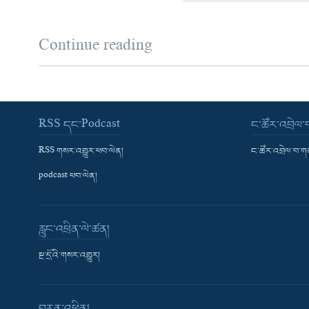
Continue reading
RSS དང་Podcast
ང་ཚོར་འབྲེལ
RSS གསར་འགྱུར་ཕབ་ལེན།
ང་ཚོར་འབྲེལ་བ་
podcast ཕབ་ལེན།
རླུང་འཕྲིན་ལེ་ཚན།
སྔ་དྲོའི་གསར་འགྱུར།
བརྙན་འཕྲིན།