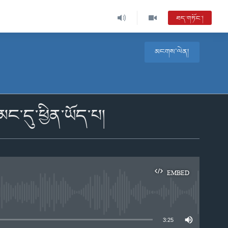
ཐད་གཏོང་།
མངགས་ལེན།
མང་དུ་ཕྱིན་ཡོད་པ།
EMBED
e
3:25