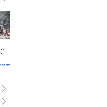
་ཐོབ་
གི་
ལེ་ཚན་ཁག