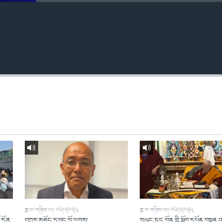
ཟླ་བ་གཉིས་པ། ༠༦།༢༠༢༥
ཟླ་བ་གཉིས་པ། ༠༦།༢༠༢༥
ོ་དོན་
བཀྲས་མཐོང་དབང་བོ་ལགས།
གཡུང་དྲུང་བོན་གྱི་སློབ་དཔོན་བསྟན་