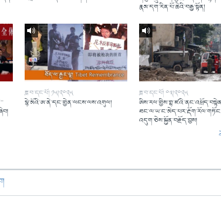
།
རྣམ་དག་རིན་པོ་ཆེའི་བརྒྱ་སྟོན།
ཟླ་བ་དང་པོ། ༡༥།༢༠༢༥
ཟླ་བ་དང་པོ། ༠༣།༢༠༢༥
་་
སྙེ་མོའི་ཨ་ནེ་དང་གྱེན་ལངས་ལས་འགུལ།
ཨིས་རལ་གྱིས་གྷ་ཛའི་ནང་འཕྲོད་བསྟེན
ཞིབ།
ཐང་ལ་ཡ་ང་མེད་པར་རྡོག་རོལ་གཏོང་
འདུག་ཅེས་སྐྱོན་བརྗོད་བྱས།
ཁག