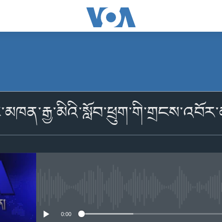
མངགས་ལེན།
་མཁན་རྒྱ་མིའི་སློབ་ཕྲུག་གི་གྲངས་འབོར་
མངགས་ལེན།
No media source currently availabl
0:00