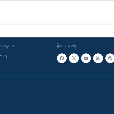
་བ་གནང་ན།
རྗེས་འབྲངས།
གནང་ན།