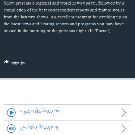
ཀར་
Learning English
Show presents a regional and world news update, followed by a
འཚོལ་
དྲ་བརྙན་གསར་འགྱུར།
བགྲོ་གླེང་མདུན་ལྕོག
compilation of the best correspondent reports and feature stories
ཞིབ་
from the last two shows. An excellent program for catching up on
རྗེས་འབྲངས།
ཁ་བའི་མི་སྣ།
བསྐྱར་ཞིབ།
ལ་
the latest news and hearing reports and programs you may have
བསྐྱོད།
བུད་མེད་ལེ་ཚན།
པོ་ཊི་ཁ་སི།
missed in the morning or the previous night. (In Tibetan).
དཔེ་ཀློག
དཔེ་ཀློག
སྐད་ཡིག
ཆབ་སྲིད་བཙོན་པ་ངོ་སྤྲོད།
ཕ་ཡུལ་གླེང་སྟེགས།
ཆོས་རིག་ལེ་ཚན།
འགྲེམ་སྤེལ།
གཞོན་སྐྱེས་དང་ཤེས་ཡོན།
འཕྲོད་བསྟེན་དང་དོན་ལྡན་གྱི་མི་ཚེ།
གངས་རིའི་བྲག་ཅ།
བུད་མེད།
བརྙན་འཕྲིན་ལེ་ཚན་ཁག
སོ་ཡ་ལ། བོད་ཀྱི་གླུ་གཞས།
རླུང་འཕྲིན་ལེ་ཚན་ཁག