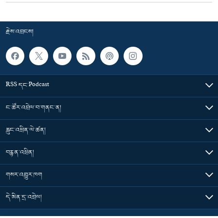
རྗེས་འབྲངས།
RSS དང་Podcast
ང་ཚོར་འབྲེལ་བ་གནང་ན།
རླུང་འཕྲིན་ལེ་ཚན།
བརྙན་འཕྲིན།
གསར་འགྱུར་ཁག
དེ་མིན་དྲ་འབྲེལ།