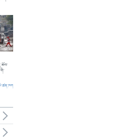
་ཐོབ་
གི་
ལེ་ཚན་ཁག