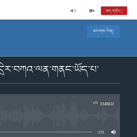
ཐད་གཏོང་།
མངགས་ལེན།
འདྲིར་བཀའ་ལན་གནང་ཡོད་པ་
EMBED
e
3:51