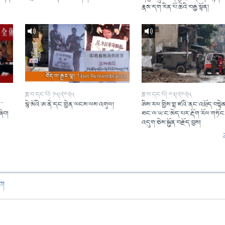
།
རྣམ་དག་རིན་པོ་ཆེའི་བརྒྱ་སྟོན།
ཟླ་བ་དང་པོ། ༡༥།༢༠༢༥
ཟླ་བ་དང་པོ། ༠༣།༢༠༢༥
་་
སྙེ་མོའི་ཨ་ནེ་དང་གྱེན་ལངས་ལས་འགུལ།
ཨིས་རལ་གྱིས་གྷ་ཛའི་ནང་འཕྲོད་བསྟེན
ཞིབ།
ཐང་ལ་ཡ་ང་མེད་པར་རྡོག་རོལ་གཏོང་
འདུག་ཅེས་སྐྱོན་བརྗོད་བྱས།
ཁག