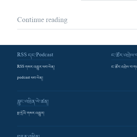
Continue reading
RSS དང་Podcast
ང་ཚོར་འབྲེལ
RSS གསར་འགྱུར་ཕབ་ལེན།
ང་ཚོར་འབྲེལ་བ་
podcast ཕབ་ལེན།
རླུང་འཕྲིན་ལེ་ཚན།
སྔ་དྲོའི་གསར་འགྱུར།
བརྙན་འཕྲིན།