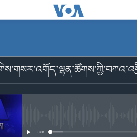
མངགས་ལེན།
གིས་གསར་འགོད་ལྷན་ཚོགས་ཀྱི་བཀའ་
མངགས་ལེན།
No media source currently availabl
0:00