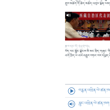
གྲུབ་མཆོག་གི་ཆེད་མཆོད་འབུལ་སྨོན་ལམ
ཟླ་བ་དང་པོ། ༢༥།༢༠༢༥
བོད་རང་སྐྱོང་ལྗོངས་མི་མང་སྲིད་གཞུང་་གི
འགོ་ཁྲིད་ལ་འཕོ་འགྱུར་བཏང་བར་དཔྱད་
བརྙན་འཕྲིན་ལེ་ཚན་
རླུང་འཕྲིན་ལེ་ཚན་ཁག