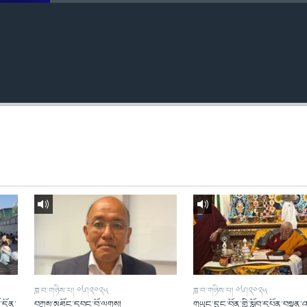
ཟླ་བ་གཉིས་པ། ༠༦།༢༠༢༥
ཟླ་བ་གཉིས་པ། ༠༦།༢༠༢༥
ོ་དོན་
བཀྲས་མཐོང་དབང་བོ་ལགས།
གཡུང་དྲུང་བོན་གྱི་སློབ་དཔོན་བསྟན་