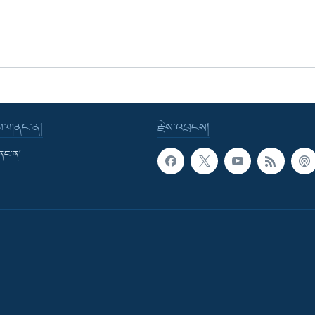
་བ་གནང་ན།
རྗེས་འབྲངས།
གནང་ན།