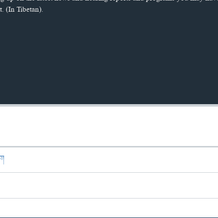
. (In Tibetan).
ཁག