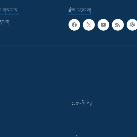
་བ་གནང་ན།
རྗེས་འབྲངས།
གནང་ན།
དྲ་སྣང་གི་བོད།