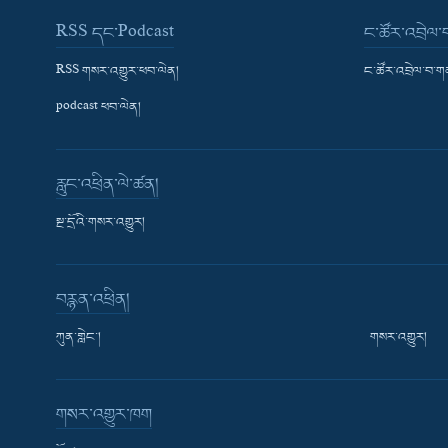
RSS དང་Podcast
ང་ཚོར་འབྲེལ
RSS གསར་འགྱུར་ཕབ་ལེན།
ང་ཚོར་འབྲེལ་བ་
podcast ཕབ་ལེན།
རླུང་འཕྲིན་ལེ་ཚན།
སྔ་དྲོའི་གསར་འགྱུར།
བརྙན་འཕྲིན།
ཀུན་གླེང་།
གསར་འགྱུར།
གསར་འགྱུར་ཁག