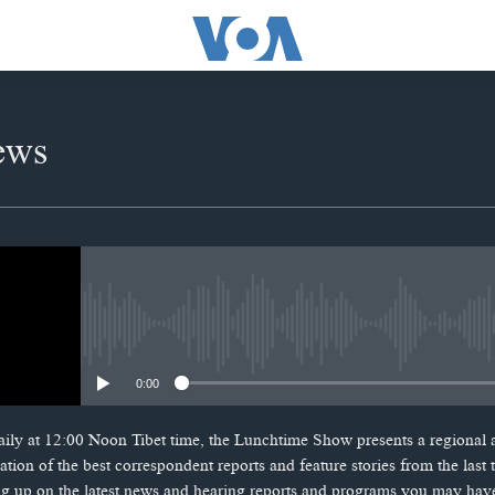
ews
No media source currently availabl
0:00
ily at 12:00 Noon Tibet time, the Lunchtime Show presents a regional
tion of the best correspondent reports and feature stories from the las
ng up on the latest news and hearing reports and programs you may hav