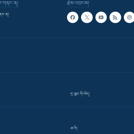
་བ་གནང་ན།
རྗེས་འབྲངས།
གནང་ན།
དྲ་སྣང་གི་བོད།
ཨ་རི།