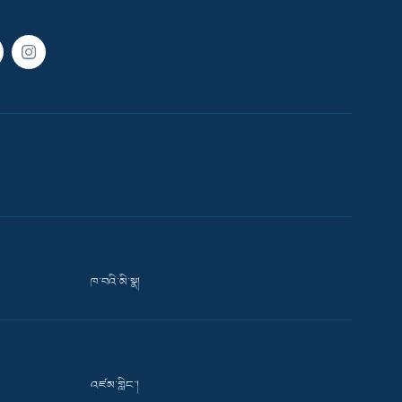
ཁ་བའི་མི་སྣ།
འཛམ་གླིང་།