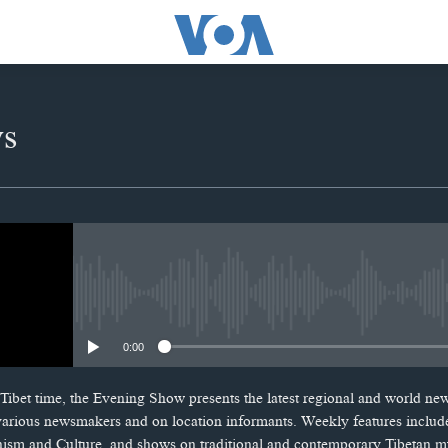
ws
No media source currently availabl
0:00
Tibet time, the Evening Show presents the latest regional and world ne
 various newsmakers and on location informants. Weekly features includ
hism and Culture, and shows on traditional and contemporary Tibetan m