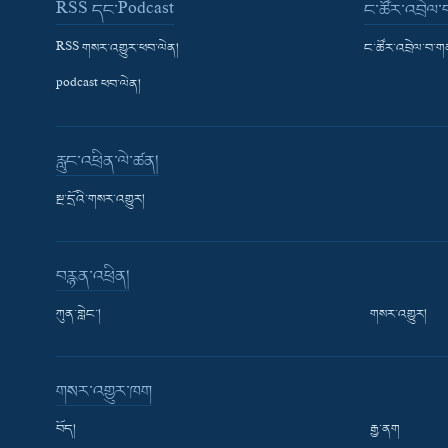
RSS དང་Podcast
ང་ཚོར་འབྲེལ
RSS གསར་འགྱུར་ཕབ་ལེན།
ང་ཚོར་འབྲེལ་བ་
podcast ཕབ་ལེན།
རླུང་འཕྲིན་ལེ་ཚན།
སྔ་དྲོའི་གསར་འགྱུར།
བརྙན་འཕྲིན།
ཀུན་གླེང་།
གསར་འགྱུར།
གསར་འགྱུར་ཁག
བོད།
རྒྱ་ནག