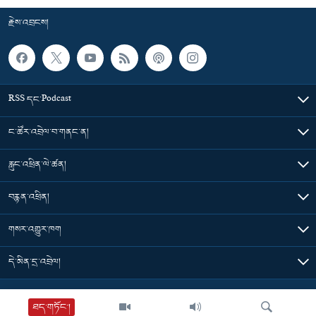
རྗེས་འབྲངས།
RSS དང་Podcast
ང་ཚོར་འབྲེལ་བ་གནང་ན།
རླུང་འཕྲིན་ལེ་ཚན།
བརྙན་འཕྲིན།
གསར་འགྱུར་ཁག
དེ་མིན་དྲ་འབྲེལ།
Tibet Time
ཐད་གཏོང་།