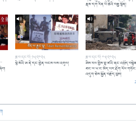
།
རྣམ་དག་རིན་པོ་ཆེའི་བརྒྱ་སྟོན།
ཟླ་བ་དང་པོ། ༡༥།༢༠༢༥
ཟླ་བ་དང་པོ། ༠༣།༢༠༢༥
་་
སྙེ་མོའི་ཨ་ནེ་དང་གྱེན་ལངས་ལས་འགུལ།
ཨིས་རལ་གྱིས་གྷ་ཛའི་ནང་འཕྲོད་བསྟེན
ཞིབ།
ཐང་ལ་ཡ་ང་མེད་པར་རྡོག་རོལ་གཏོང་
འདུག་ཅེས་སྐྱོན་བརྗོད་བྱས།
ཁག