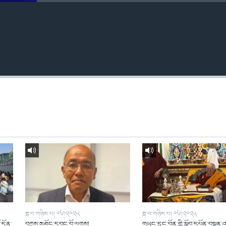
ཟླ་བ་གཉིས་པ། ༠༦།༢༠༢༥
ཟླ་བ་གཉིས་པ། ༠༦།༢༠༢༥
ོ་དོན་
བཀྲས་མཐོང་དབང་བོ་ལགས།
གཡུང་དྲུང་བོན་གྱི་སློབ་དཔོན་བསྟན་