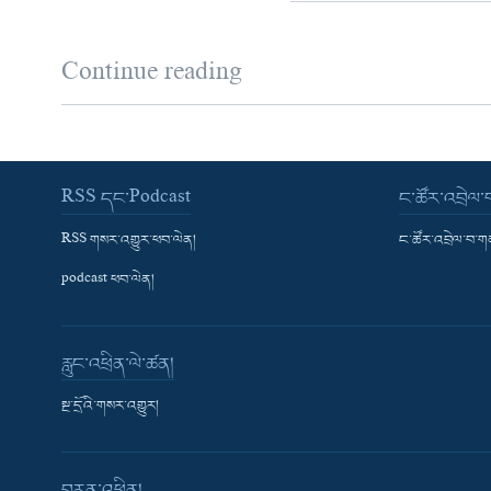
Continue reading
RSS དང་Podcast
ང་ཚོར་འབྲེལ
RSS གསར་འགྱུར་ཕབ་ལེན།
ང་ཚོར་འབྲེལ་བ་
podcast ཕབ་ལེན།
རླུང་འཕྲིན་ལེ་ཚན།
སྔ་དྲོའི་གསར་འགྱུར།
བརྙན་འཕྲིན།