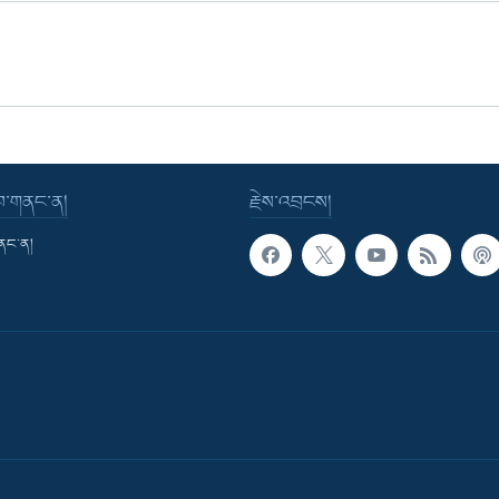
་བ་གནང་ན།
རྗེས་འབྲངས།
གནང་ན།