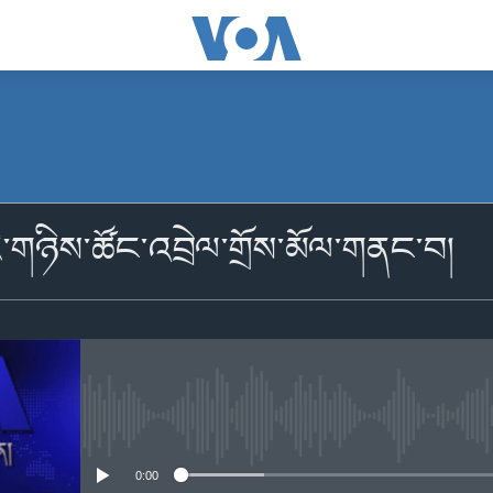
མངགས་ལེན།
ི་གཉིས་ཚོང་འབྲེལ་གྲོས་མོལ་གནང་བ།
མངགས་ལེན།
No media source currently availabl
0:00