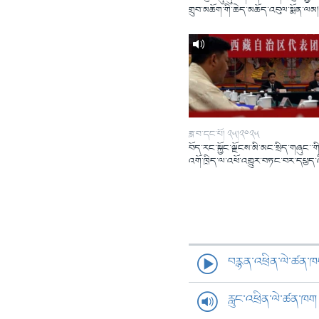
གྲུབ་མཆོག་གི་ཆེད་མཆོད་འབུལ་སྨོན་ལམ
ཟླ་བ་དང་པོ། ༢༥།༢༠༢༥
བོད་རང་སྐྱོང་ལྗོངས་མི་མང་སྲིད་གཞུང་་གི
འགོ་ཁྲིད་ལ་འཕོ་འགྱུར་བཏང་བར་དཔྱད་
བརྙན་འཕྲིན་ལེ་ཚན་
རླུང་འཕྲིན་ལེ་ཚན་ཁག