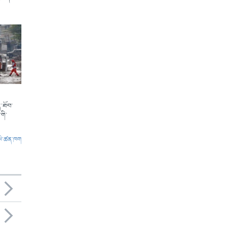
་ཐོབ་
གི་
ལེ་ཚན་ཁག