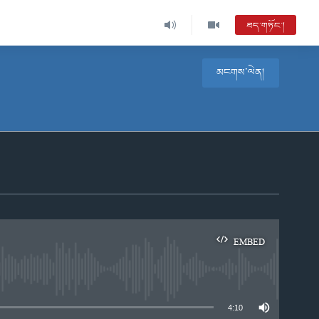
ཐད་གཏོང་།
མངགས་ལེན།
EMBED
e
4:10