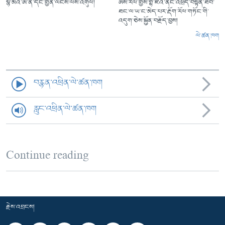
སྙེ་མོའི་ཨ་ནེ་དང་གྱེན་ལངས་ལས་འགུལ།
ཨིས་རལ་གྱིས་གྷ་ཛའི་ནང་འཕྲོད་བསྟེན་ཐོབ་
ཐང་ལ་ཡ་ང་མེད་པར་རྡོག་རོལ་གཏོང་གི་
འདུག་ཅེས་སྐྱོན་བརྗོད་བྱས།
ལེ་ཚན་ཁག
བརྙན་འཕྲིན་ལེ་ཚན་ཁག
རླུང་འཕྲིན་ལེ་ཚན་ཁག
Continue reading
རྗེས་འབྲངས།