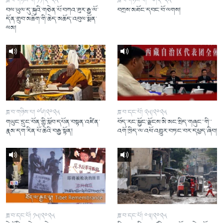
ཟླ་བ་གཉིས་པ། ༡༡།༢༠༢༥
ཟླ་བ་གཉིས་པ། ༠༦།༢༠༢༥
བལ་ཡུལ་དུ་སྐུའི་གཅེན་པོ་བཀའ་ཟུར་རྒྱ་ལོ་
བཀྲས་མཐོང་དབང་བོ་ལགས།
དོན་གྲུབ་མཆོག་གི་ཆེད་མཆོད་འབུལ་སྨོན་
ལམ།
ཟླ་བ་གཉིས་པ། ༠༦།༢༠༢༥
ཟླ་བ་དང་པོ། ༢༥།༢༠༢༥
གཡུང་དྲུང་བོན་གྱི་སློབ་དཔོན་བསྟན་འཛིན་
བོད་རང་སྐྱོང་ལྗོངས་མི་མང་སྲིད་གཞུང་་གི་་
རྣམ་དག་རིན་པོ་ཆེའི་བརྒྱ་སྟོན།
འགོ་ཁྲིད་ལ་འཕོ་འགྱུར་བཏང་བར་དཔྱད་ཞིབ།
ཟླ་བ་དང་པོ། ༡༥།༢༠༢༥
ཟླ་བ་དང་པོ། ༠༣།༢༠༢༥