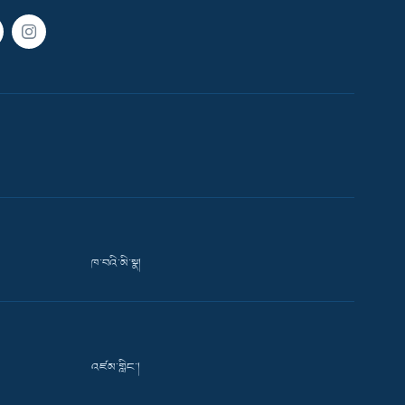
ཁ་བའི་མི་སྣ།
འཛམ་གླིང་།