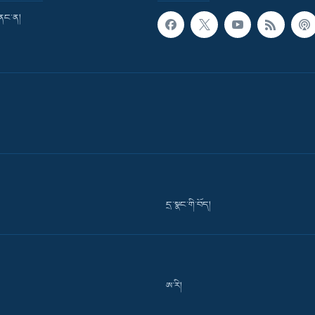
གནང་ན།
དྲ་སྣང་གི་བོད།
ཨ་རི།