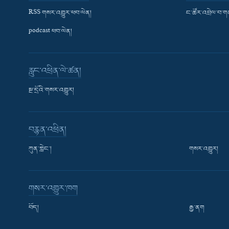
RSS གསར་འགྱུར་ཕབ་ལེན།
ང་ཚོར་འབྲེལ་བ་
podcast ཕབ་ལེན།
རླུང་འཕྲིན་ལེ་ཚན།
སྔ་དྲོའི་གསར་འགྱུར།
བརྙན་འཕྲིན།
ཀུན་གླེང་།
གསར་འགྱུར།
གསར་འགྱུར་ཁག
བོད།
རྒྱ་ནག
Learning English