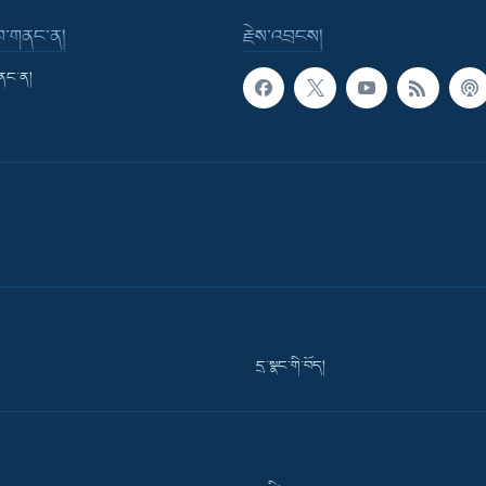
་བ་གནང་ན།
རྗེས་འབྲངས།
གནང་ན།
དྲ་སྣང་གི་བོད།