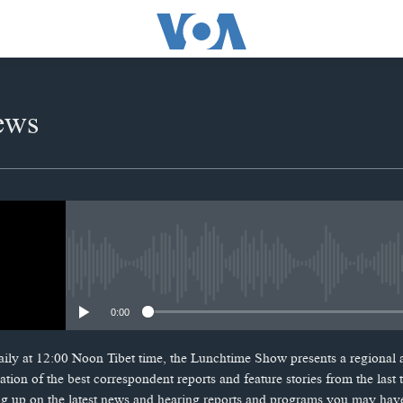
ews
No media source currently availabl
0:00
ily at 12:00 Noon Tibet time, the Lunchtime Show presents a regional
tion of the best correspondent reports and feature stories from the las
ng up on the latest news and hearing reports and programs you may hav