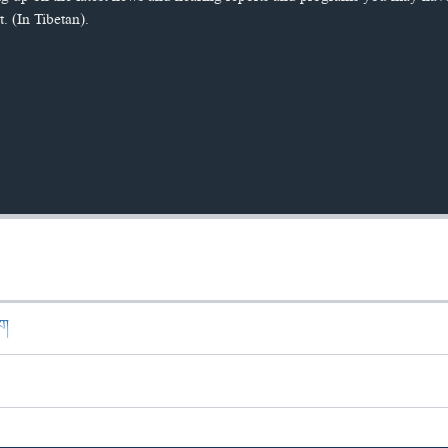
. (In Tibetan).
ཁག