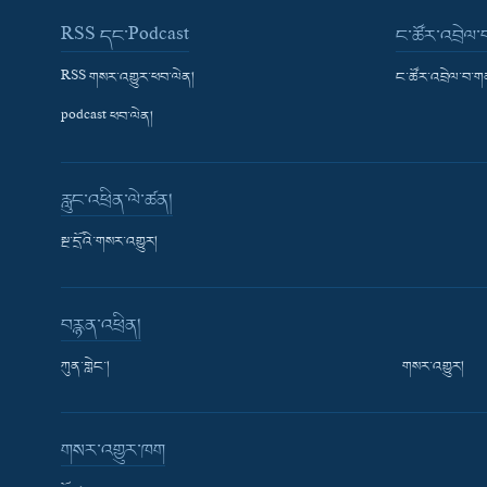
RSS དང་Podcast
ང་ཚོར་འབྲེལ
RSS གསར་འགྱུར་ཕབ་ལེན།
ང་ཚོར་འབྲེལ་བ་
podcast ཕབ་ལེན།
རླུང་འཕྲིན་ལེ་ཚན།
སྔ་དྲོའི་གསར་འགྱུར།
བརྙན་འཕྲིན།
ཀུན་གླེང་།
གསར་འགྱུར།
གསར་འགྱུར་ཁག