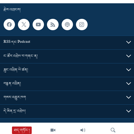
རྗེས་འབྲངས།
RSS དང་Podcast
ང་ཚོར་འབྲེལ་བ་གནང་ན།
རླུང་འཕྲིན་ལེ་ཚན།
བརྙན་འཕྲིན།
གསར་འགྱུར་ཁག
དེ་མིན་དྲ་འབྲེལ།
Tibet Time
ཐད་གཏོང་།