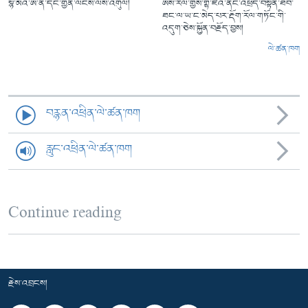
སྙེ་མོའི་ཨ་ནེ་དང་གྱེན་ལངས་ལས་འགུལ།
ཨིས་རལ་གྱིས་གྷ་ཛའི་ནང་འཕྲོད་བསྟེན་ཐོབ་
ཐང་ལ་ཡ་ང་མེད་པར་རྡོག་རོལ་གཏོང་གི་
འདུག་ཅེས་སྐྱོན་བརྗོད་བྱས།
ལེ་ཚན་ཁག
བརྙན་འཕྲིན་ལེ་ཚན་ཁག
རླུང་འཕྲིན་ལེ་ཚན་ཁག
Continue reading
རྗེས་འབྲངས།