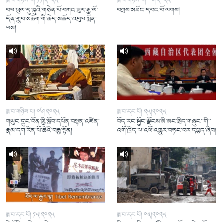
ཟླ་བ་གཉིས་པ། ༡༡།༢༠༢༥
ཟླ་བ་གཉིས་པ། ༠༦།༢༠༢༥
བལ་ཡུལ་དུ་སྐུའི་གཅེན་པོ་བཀའ་ཟུར་རྒྱ་ལོ་
བཀྲས་མཐོང་དབང་བོ་ལགས།
དོན་གྲུབ་མཆོག་གི་ཆེད་མཆོད་འབུལ་སྨོན་
ལམ།
ཟླ་བ་གཉིས་པ། ༠༦།༢༠༢༥
ཟླ་བ་དང་པོ། ༢༥།༢༠༢༥
གཡུང་དྲུང་བོན་གྱི་སློབ་དཔོན་བསྟན་འཛིན་
བོད་རང་སྐྱོང་ལྗོངས་མི་མང་སྲིད་གཞུང་་གི་་
རྣམ་དག་རིན་པོ་ཆེའི་བརྒྱ་སྟོན།
འགོ་ཁྲིད་ལ་འཕོ་འགྱུར་བཏང་བར་དཔྱད་ཞིབ།
ཟླ་བ་དང་པོ། ༡༥།༢༠༢༥
ཟླ་བ་དང་པོ། ༠༣།༢༠༢༥