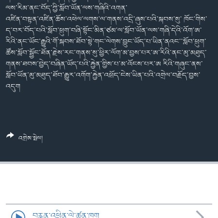
ཀར་
Learning English
ལས་རིམ་ནང་བོད་ཀྱི་སློབ་ཡོན་ལས་གཞིའི་འགན་
འཚོལ་
དྲ་བརྙན་གསར་འགྱུར།
བགྲོ་གླེང་མདུན་ལྕོག
འཛིན་བསྟན་འཛིན་ཆོས་འཕེལ་ལགས་ལ་གནས་འདྲི་ཞུས་པའི་སྐབས་སུ་ ཁོང་གིས་
ཞིབ་
རྗེས་འབྲངས།
ད་བར་བོད་པའི་སློབ་ཕྲུག་བཞི་སྟོང་མིན་ཙམ་ལ་སློབ་ཡོན་ལས་གཞི་དེའི་འོག་ཨ་
ཁ་བའི་མི་སྣ།
བསྐྱར་ཞིབ།
ལ་
རིའི་ནང་ཡོང་རྒྱུའི་གོ་སྐབས་ཐོབ་སྟེ་གང་ལེགས་བྱུང་ཡོད་པ་ཡིན་ནའང་་སློབ་ཕྲུག་
བསྐྱོད།
བུད་མེད་ལེ་ཚན།
པོ་ཊི་ཁ་སི།
ཚོས་སློབ་སྦྱོང་ཐོན་རྗེས་རང་གནས་སུ་ཕྱིར་ལོག་མ་བྱས་པར་ཨ་རིའི་ནང་མུ་མཐུད་
གནས་ཐབས་བྱེད་བཞིན་ཡོད་པའི་རྐྱེན་གྱིས་པ་མ་འོངས་པར་ཨ རིའི་གཞུང་ནས་
དཔེ་ཀློག
དཔེ་ཀློག
སྐད་ཡིག
སློབ་ཡོན་མུ་མཐུད་ཐོབ་རྒྱུར་འགོག་རྐྱེན་འཕྲོད་ངེས་ཡིན་པའི་འགྲེལ་བརྗོད་བྱས་
ཆབ་སྲིད་བཙོན་པ་ངོ་སྤྲོད།
ཕ་ཡུལ་གླེང་སྟེགས།
འདུག
ཆོས་རིག་ལེ་ཚན།
གཞོན་སྐྱེས་དང་ཤེས་ཡོན།
འཕྲོད་བསྟེན་དང་དོན་ལྡན་གྱི་མི་ཚེ།
འགྲེམ་སྤེལ།
གངས་རིའི་བྲག་ཅ།
བུད་མེད།
སོ་ཡ་ལ། བོད་ཀྱི་གླུ་གཞས།
བརྙན་འཕྲིན་ལེ་ཚན་ཁག