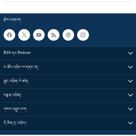
རྗེས་འབྲངས།
RSS དང་Podcast
ང་ཚོར་འབྲེལ་བ་གནང་ན།
རླུང་འཕྲིན་ལེ་ཚན།
བརྙན་འཕྲིན།
གསར་འགྱུར་ཁག
དེ་མིན་དྲ་འབྲེལ།