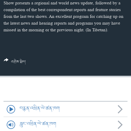
ཀར་
Learning English
Show presents a regional and world news update, followed by a
འཚོལ་
དྲ་བརྙན་གསར་འགྱུར།
བགྲོ་གླེང་མདུན་ལྕོག
compilation of the best correspondent reports and feature stories
ཞིབ་
from the last two shows. An excellent program for catching up on
རྗེས་འབྲངས།
ཁ་བའི་མི་སྣ།
བསྐྱར་ཞིབ།
ལ་
the latest news and hearing reports and programs you may have
བསྐྱོད།
བུད་མེད་ལེ་ཚན།
པོ་ཊི་ཁ་སི།
missed in the morning or the previous night. (In Tibetan).
དཔེ་ཀློག
དཔེ་ཀློག
སྐད་ཡིག
ཆབ་སྲིད་བཙོན་པ་ངོ་སྤྲོད།
ཕ་ཡུལ་གླེང་སྟེགས།
ཆོས་རིག་ལེ་ཚན།
འགྲེམ་སྤེལ།
གཞོན་སྐྱེས་དང་ཤེས་ཡོན།
འཕྲོད་བསྟེན་དང་དོན་ལྡན་གྱི་མི་ཚེ།
གངས་རིའི་བྲག་ཅ།
བུད་མེད།
བརྙན་འཕྲིན་ལེ་ཚན་ཁག
སོ་ཡ་ལ། བོད་ཀྱི་གླུ་གཞས།
རླུང་འཕྲིན་ལེ་ཚན་ཁག