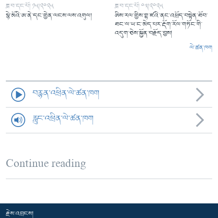
ཟླ་བ་དང་པོ། ༡༥།༢༠༢༥
ཟླ་བ་དང་པོ། ༠༣།༢༠༢༥
སྙེ་མོའི་ཨ་ནེ་དང་གྱེན་ལངས་ལས་འགུལ།
ཨིས་རལ་གྱིས་གྷ་ཛའི་ནང་འཕྲོད་བསྟེན་ཐོབ་
ཐང་ལ་ཡ་ང་མེད་པར་རྡོག་རོལ་གཏོང་གི་
འདུག་ཅེས་སྐྱོན་བརྗོད་བྱས།
ལེ་ཚན་ཁག
བརྙན་འཕྲིན་ལེ་ཚན་ཁག
རླུང་འཕྲིན་ལེ་ཚན་ཁག
Continue reading
རྗེས་འབྲངས།