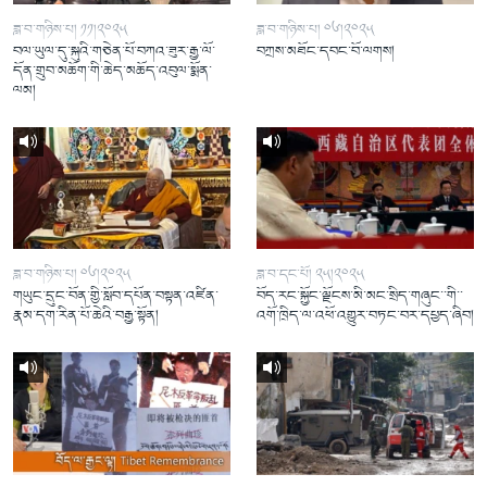
ཟླ་བ་གཉིས་པ། ༡༡།༢༠༢༥
ཟླ་བ་གཉིས་པ། ༠༦།༢༠༢༥
བལ་ཡུལ་དུ་སྐུའི་གཅེན་པོ་བཀའ་ཟུར་རྒྱ་ལོ་
བཀྲས་མཐོང་དབང་བོ་ལགས།
དོན་གྲུབ་མཆོག་གི་ཆེད་མཆོད་འབུལ་སྨོན་
ལམ།
ཟླ་བ་གཉིས་པ། ༠༦།༢༠༢༥
ཟླ་བ་དང་པོ། ༢༥།༢༠༢༥
གཡུང་དྲུང་བོན་གྱི་སློབ་དཔོན་བསྟན་འཛིན་
བོད་རང་སྐྱོང་ལྗོངས་མི་མང་སྲིད་གཞུང་་གི་་
རྣམ་དག་རིན་པོ་ཆེའི་བརྒྱ་སྟོན།
འགོ་ཁྲིད་ལ་འཕོ་འགྱུར་བཏང་བར་དཔྱད་ཞིབ།