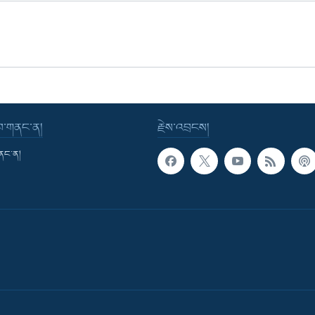
་བ་གནང་ན།
རྗེས་འབྲངས།
གནང་ན།