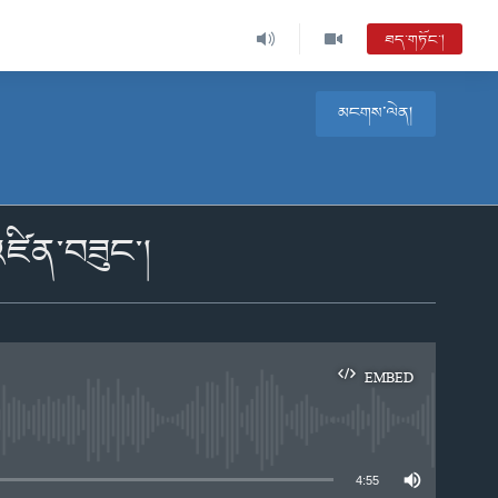
ཐད་གཏོང་།
མངགས་ལེན།
འཛིན་བཟུང་།
EMBED
e
4:55