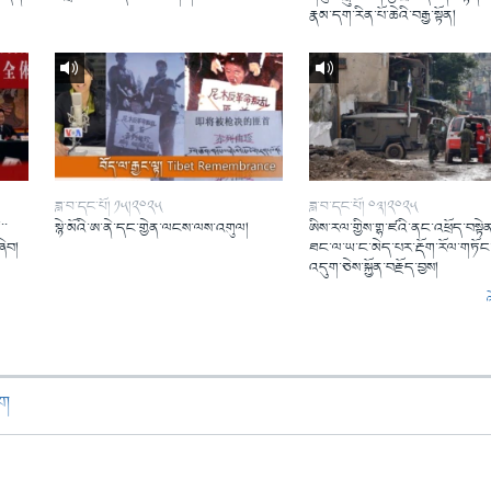
།
རྣམ་དག་རིན་པོ་ཆེའི་བརྒྱ་སྟོན།
ཟླ་བ་དང་པོ། ༡༥།༢༠༢༥
ཟླ་བ་དང་པོ། ༠༣།༢༠༢༥
་་
སྙེ་མོའི་ཨ་ནེ་དང་གྱེན་ལངས་ལས་འགུལ།
ཨིས་རལ་གྱིས་གྷ་ཛའི་ནང་འཕྲོད་བསྟེན
ཞིབ།
ཐང་ལ་ཡ་ང་མེད་པར་རྡོག་རོལ་གཏོང་
འདུག་ཅེས་སྐྱོན་བརྗོད་བྱས།
ཁག