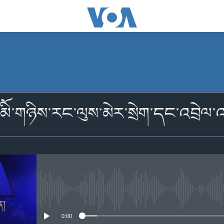
མངགས་ལེན།
་མིོ་གཉིས་རང་ལུས་མེར་སྲེག་དང་འབྲེལ་
མངགས་ལེན།
No media source currently availabl
0:00