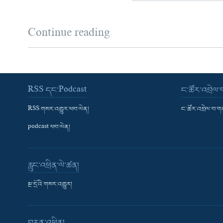
Continue reading
RSS དང་Podcast
ང་ཚོར་འབྲེལ
RSS གསར་འགྱུར་ཕབ་ལེན།
ང་ཚོར་འབྲེལ་བ་
podcast ཕབ་ལེན།
རླུང་འཕྲིན་ལེ་ཚན།
སྔ་དྲོའི་གསར་འགྱུར།
བརྙན་འཕྲིན།