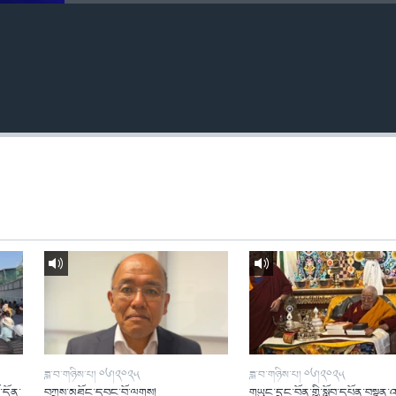
ཟླ་བ་གཉིས་པ། ༠༦།༢༠༢༥
ཟླ་བ་གཉིས་པ། ༠༦།༢༠༢༥
ོ་དོན་
བཀྲས་མཐོང་དབང་བོ་ལགས།
གཡུང་དྲུང་བོན་གྱི་སློབ་དཔོན་བསྟན་