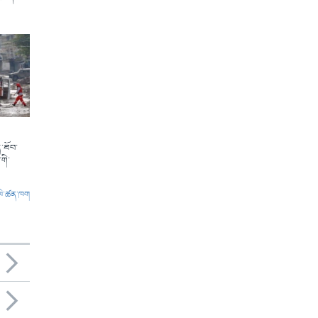
་ཐོབ་
གི་
ལེ་ཚན་ཁག