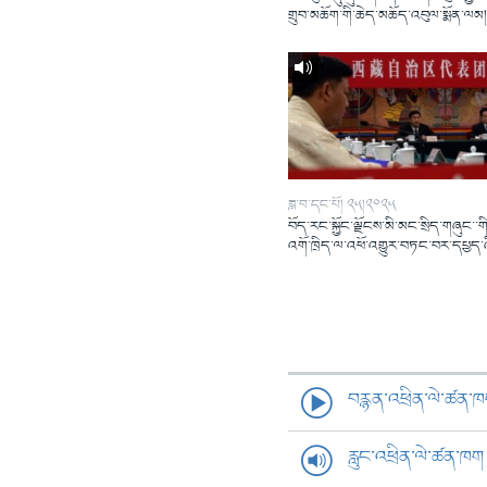
གྲུབ་མཆོག་གི་ཆེད་མཆོད་འབུལ་སྨོན་ལམ
ཟླ་བ་དང་པོ། ༢༥།༢༠༢༥
བོད་རང་སྐྱོང་ལྗོངས་མི་མང་སྲིད་གཞུང་་གི
འགོ་ཁྲིད་ལ་འཕོ་འགྱུར་བཏང་བར་དཔྱད་
བརྙན་འཕྲིན་ལེ་ཚན་
རླུང་འཕྲིན་ལེ་ཚན་ཁག