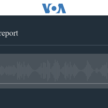
report
No media source currently availabl