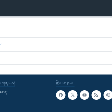
ཁག
་བ་གནང་ན།
རྗེས་འབྲངས།
གནང་ན།