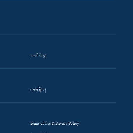
ཁ་བའི་མི་སྣ།
འཛམ་གླིང་།
Terms of Use & Privacy Policy