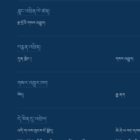
རླུང་འཕྲིན་ལེ་ཚན།
སྔ་དྲོའི་གསར་འགྱུར།
བརྙན་འཕྲིན།
ཀུན་གླེང་།
གསར་འགྱུར།
གསར་འགྱུར་ཁག
བོད།
རྒྱ་ནག
Learning English
དེ་མིན་དྲ་འབྲེལ།
རྗེས་འབྲངས།
འདི་ག་ལས་ཁུངས་ངོ་སྤྲོད།
ཨེ་ཤེ་ཡ་རང་དབང