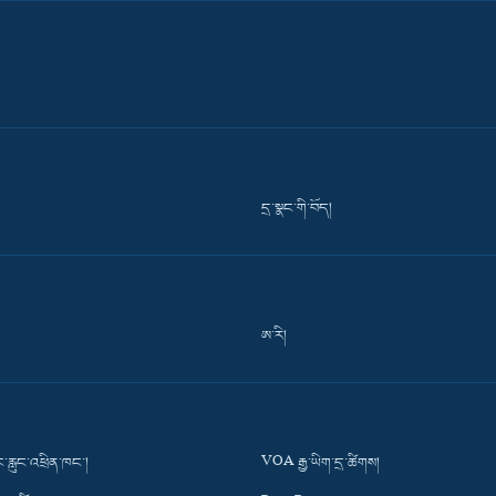
དྲ་སྣང་གི་བོད།
ཨ་རི།
་རླུང་འཕྲིན་ཁང་།
VOA རྒྱ་ཡིག་དྲ་ཚིགས།