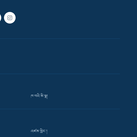
ཁ་བའི་མི་སྣ།
འཛམ་གླིང་།