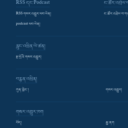
RSS དང་Podcast
ང་ཚོར་འབྲེལ
RSS གསར་འགྱུར་ཕབ་ལེན།
ང་ཚོར་འབྲེལ་བ་
podcast ཕབ་ལེན།
རླུང་འཕྲིན་ལེ་ཚན།
སྔ་དྲོའི་གསར་འགྱུར།
བརྙན་འཕྲིན།
ཀུན་གླེང་།
གསར་འགྱུར།
གསར་འགྱུར་ཁག
བོད།
རྒྱ་ནག