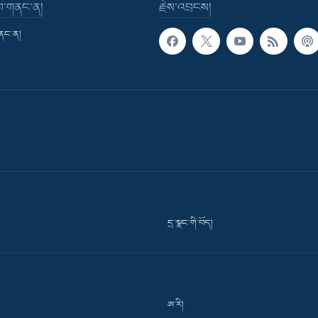
་བ་གནང་ན།
རྗེས་འབྲངས།
གནང་ན།
དྲ་སྣང་གི་བོད།
ཨ་རི།