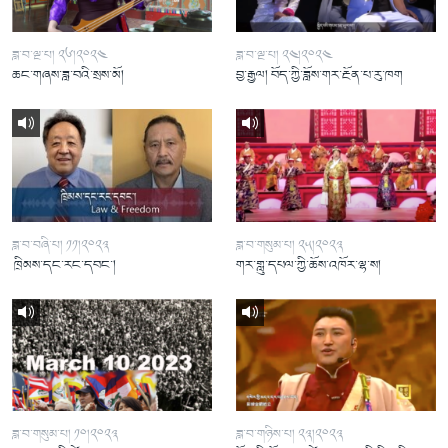
ཟླ་བ་ལྔ་པ། ༢༦།༢༠༢༤
ཟླ་བ་ལྔ་པ། ༢༤།༢༠༢༤
ཆང་གཞས་ཟླ་བའི་སྲས་མོ།
བྱ་རྒྱལ། བོད་ཀྱི་ཟློས་གར་རྔོན་པ་རུ་ཁག
ཟླ་བ་བཞི་པ། ༡༡།༢༠༢༣
ཟླ་བ་གསུམ་པ། ༢༥།༢༠༢༣
ཁྲིམས་དང་རང་དབང་།
གར་གླུ་དཔལ་ཀྱི་ཆོས་འཁོར་ལྷ་ས།
ཟླ་བ་གསུམ་པ། ༡༠།༢༠༢༣
ཟླ་བ་གཉིས་པ། ༢༣།༢༠༢༣