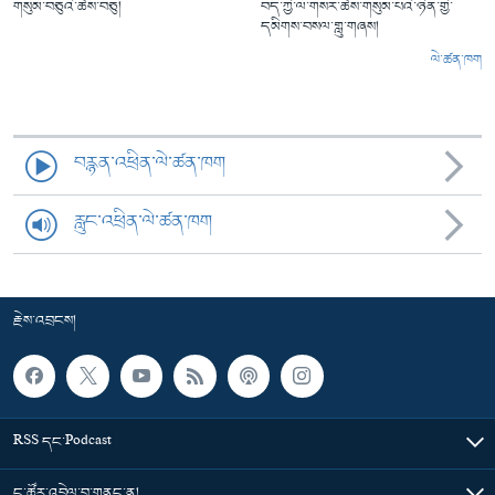
གསུམ་བཅུའི་ཚེས་བཅུ།
བོད་ཀྱི་ལོ་གསར་ཚེས་གསུམ་པའི་ཉིན་གྱི་
དམིགས་བསལ་གླུ་གཞས།
ལེ་ཚན་ཁག
བརྙན་འཕྲིན་ལེ་ཚན་ཁག
རླུང་འཕྲིན་ལེ་ཚན་ཁག
རྗེས་འབྲངས།
RSS དང་Podcast
ང་ཚོར་འབྲེལ་བ་གནང་ན།