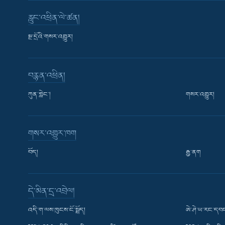
རླུང་འཕྲིན་ལེ་ཚན།
སྔ་དྲོའི་གསར་འགྱུར།
བརྙན་འཕྲིན།
ཀུན་གླེང་།
གསར་འགྱུར།
གསར་འགྱུར་ཁག
བོད།
རྒྱ་ནག
Learning English
དེ་མིན་དྲ་འབྲེལ།
རྗེས་འབྲངས།
འདི་ག་ལས་ཁུངས་ངོ་སྤྲོད།
ཨེ་ཤེ་ཡ་རང་དབང