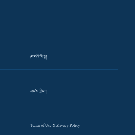
ཁ་བའི་མི་སྣ།
འཛམ་གླིང་།
Terms of Use & Privacy Policy