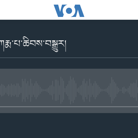
རྨ་པ་ཆིབས་བསྒྱུར།
No media source currently availabl