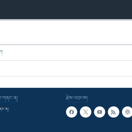
ཁག
་བ་གནང་ན།
རྗེས་འབྲངས།
གནང་ན།