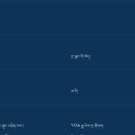
དྲ་སྣང་གི་བོད།
ཨ་རི།
་རླུང་འཕྲིན་ཁང་།
VOA རྒྱ་ཡིག་དྲ་ཚིགས།