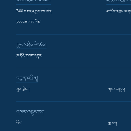
RSS དང་Podcast
ང་ཚོར་འབྲེལ
RSS གསར་འགྱུར་ཕབ་ལེན།
ང་ཚོར་འབྲེལ་བ་
podcast ཕབ་ལེན།
རླུང་འཕྲིན་ལེ་ཚན།
སྔ་དྲོའི་གསར་འགྱུར།
བརྙན་འཕྲིན།
ཀུན་གླེང་།
གསར་འགྱུར།
གསར་འགྱུར་ཁག
བོད།
རྒྱ་ནག