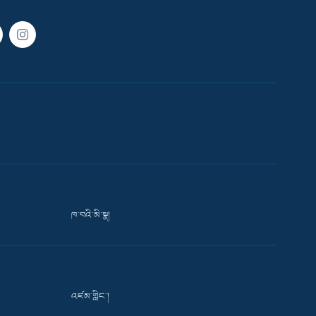
ཁ་བའི་མི་སྣ།
འཛམ་གླིང་།