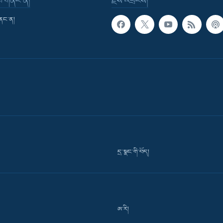
་བ་གནང་ན།
རྗེས་འབྲངས།
གནང་ན།
དྲ་སྣང་གི་བོད།
ཨ་རི།