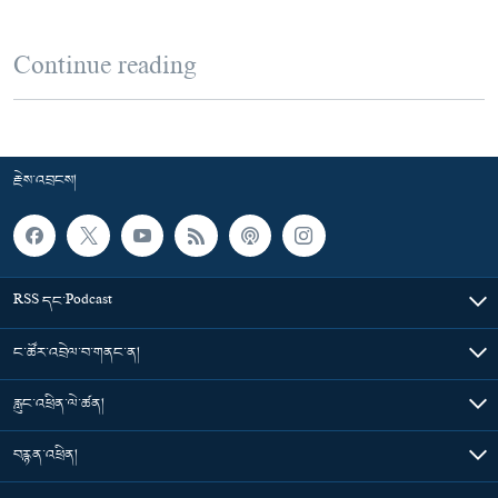
Continue reading
རྗེས་འབྲངས།
RSS དང་Podcast
ང་ཚོར་འབྲེལ་བ་གནང་ན།
རླུང་འཕྲིན་ལེ་ཚན།
བརྙན་འཕྲིན།