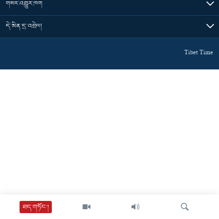
གསར་འགྱུར་ཁག
དེ་མིན་དྲ་འབྲེལ།
Tibet Time
ཐད་གཏོང་།