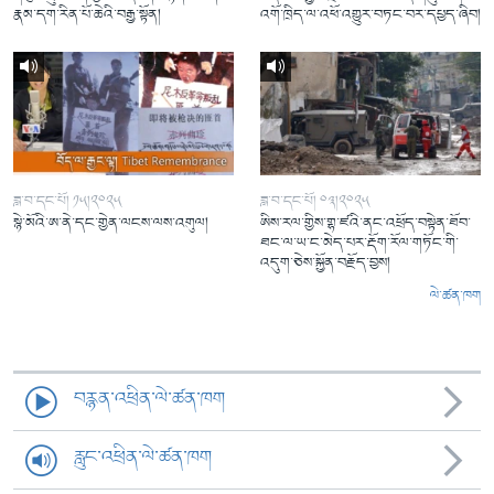
རྣམ་དག་རིན་པོ་ཆེའི་བརྒྱ་སྟོན།
འགོ་ཁྲིད་ལ་འཕོ་འགྱུར་བཏང་བར་དཔྱད་ཞིབ།
ཟླ་བ་དང་པོ། ༡༥།༢༠༢༥
ཟླ་བ་དང་པོ། ༠༣།༢༠༢༥
སྙེ་མོའི་ཨ་ནེ་དང་གྱེན་ལངས་ལས་འགུལ།
ཨིས་རལ་གྱིས་གྷ་ཛའི་ནང་འཕྲོད་བསྟེན་ཐོབ་
ཐང་ལ་ཡ་ང་མེད་པར་རྡོག་རོལ་གཏོང་གི་
འདུག་ཅེས་སྐྱོན་བརྗོད་བྱས།
ལེ་ཚན་ཁག
བརྙན་འཕྲིན་ལེ་ཚན་ཁག
རླུང་འཕྲིན་ལེ་ཚན་ཁག