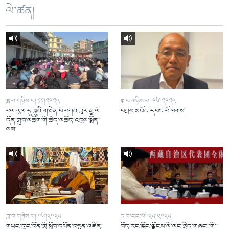
ལེ་ཚན།
ཟླ་བ་གཉིས་པ། ༡༡།༢༠༢༥
ཟླ་བ་གཉིས་པ། ༠༦།༢༠༢༥
བལ་ཡུལ་དུ་སྐུའི་གཅེན་པོ་བཀའ་ཟུར་རྒྱ་ལོ་
བཀྲས་མཐོང་དབང་བོ་ལགས།
དོན་གྲུབ་མཆོག་གི་ཆེད་མཆོད་འབུལ་སྨོན་
ལམ།
ཟླ་བ་གཉིས་པ། ༠༦།༢༠༢༥
ཟླ་བ་དང་པོ། ༢༥།༢༠༢༥
གཡུང་དྲུང་བོན་གྱི་སློབ་དཔོན་བསྟན་འཛིན་
བོད་རང་སྐྱོང་ལྗོངས་མི་མང་སྲིད་གཞུང་་གི་་