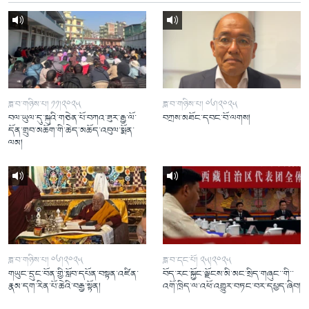
ཟླ་བ་གཉིས་པ། ༡༡།༢༠༢༥
ཟླ་བ་གཉིས་པ། ༠༦།༢༠༢༥
བལ་ཡུལ་དུ་སྐུའི་གཅེན་པོ་བཀའ་ཟུར་རྒྱ་ལོ་
བཀྲས་མཐོང་དབང་བོ་ལགས།
དོན་གྲུབ་མཆོག་གི་ཆེད་མཆོད་འབུལ་སྨོན་
ལམ།
ཟླ་བ་གཉིས་པ། ༠༦།༢༠༢༥
ཟླ་བ་དང་པོ། ༢༥།༢༠༢༥
གཡུང་དྲུང་བོན་གྱི་སློབ་དཔོན་བསྟན་འཛིན་
བོད་རང་སྐྱོང་ལྗོངས་མི་མང་སྲིད་གཞུང་་གི་་
རྣམ་དག་རིན་པོ་ཆེའི་བརྒྱ་སྟོན།
འགོ་ཁྲིད་ལ་འཕོ་འགྱུར་བཏང་བར་དཔྱད་ཞིབ།