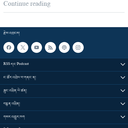
Continue reading
རྗེས་འབྲངས།
RSS དང་Podcast
ང་ཚོར་འབྲེལ་བ་གནང་ན།
རླུང་འཕྲིན་ལེ་ཚན།
བརྙན་འཕྲིན།
གསར་འགྱུར་ཁག