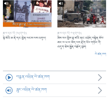
ཟླ་བ་དང་པོ། ༡༥།༢༠༢༥
ཟླ་བ་དང་པོ། ༠༣།༢༠༢༥
སྙེ་མོའི་ཨ་ནེ་དང་གྱེན་ལངས་ལས་འགུལ།
ཨིས་རལ་གྱིས་གྷ་ཛའི་ནང་འཕྲོད་བསྟེན་ཐོབ་
ཐང་ལ་ཡ་ང་མེད་པར་རྡོག་རོལ་གཏོང་གི་
འདུག་ཅེས་སྐྱོན་བརྗོད་བྱས།
ལེ་ཚན་ཁག
བརྙན་འཕྲིན་ལེ་ཚན་ཁག
རླུང་འཕྲིན་ལེ་ཚན་ཁག