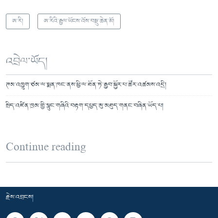
ཨ་རི།
ཨ་རིའི་རྒྱལ་ཡོངས་འོས་བསྡུ་ཆེན་མོ།
འབྲེལ་ཡོད།
ཊམ་འཁྱུག་ཙམ་ལ་སྨན་ཁང་ནས་ཕྱི་ལ་ཐོན་ཏེ་རྒྱབ་སྐྱོར་པ་ཚོར་འཚམས་འདྲི།
སྲིད་འཛིན་ཁྲམ་གྱི་སྙུང་གཞིའི་བརྟག་དཔྱད་མུ་མཐུད་གནང་བཞིན་ཡོད་པ།
Continue reading
རྗེས་འབྲངས།