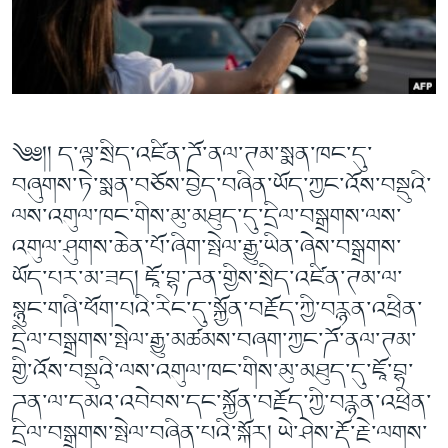
ཀར་
Learning English
འཚོལ་
དྲ་བརྙན་གསར་འགྱུར།
བགྲོ་གླེང་མདུན་ལྕོག
ཞིབ་
རྗེས་འབྲངས།
ཁ་བའི་མི་སྣ།
བསྐྱར་ཞིབ།
ལ་
བསྐྱོད།
བུད་མེད་ལེ་ཚན།
པོ་ཊི་ཁ་སི།
དཔེ་ཀློག
དཔེ་ཀློག
སྐད་ཡིག
༄༅།། ད་ལྟ་སྲིད་འཛིན་ཌོ་ནལ་ཊམ་སྨན་ཁང་དུ་
ཆབ་སྲིད་བཙོན་པ་ངོ་སྤྲོད།
ཕ་ཡུལ་གླེང་སྟེགས།
བཞུགས་ཏེ་སྨན་བཅོས་བྱེད་བཞིན་ཡོད་ཀྱང་འོས་བསྡུའི་
ཆོས་རིག་ལེ་ཚན།
ལས་འགུལ་ཁང་གིས་མུ་མཐུད་དུ་དྲིལ་བསྒྲགས་ལས་
འགུལ་ཤུགས་ཆེན་པོ་ཞིག་སྤེལ་རྒྱུ་ཡིན་ཞེས་བསྒྲགས་
གཞོན་སྐྱེས་དང་ཤེས་ཡོན།
ཡོད་པར་མ་ཟད། ཇཱོ་བྷ་ཌན་གྱིས་སྲིད་འཛིན་ཊམ་ལ་
འཕྲོད་བསྟེན་དང་དོན་ལྡན་གྱི་མི་ཚེ།
སྙུང་གཞི་ཕོག་པའི་རིང་དུ་སྐྱོན་བརྗོད་ཀྱི་བརྙན་འཕྲིན་
གངས་རིའི་བྲག་ཅ།
དྲིལ་བསྒྲགས་སྤེལ་རྒྱུ་མཚམས་བཞག་ཀྱང་ཌོ་ནལ་ཊམ་
བུད་མེད།
གྱི་འོས་བསྡུའི་ལས་འགུལ་ཁང་གིས་མུ་མཐུད་དུ་ཇཱོ་བྷ་
སོ་ཡ་ལ། བོད་ཀྱི་གླུ་གཞས།
ཌན་ལ་དམའ་འབེབས་དང་སྐྱོན་བརྗོད་ཀྱི་བརྙན་འཕྲིན་
དྲིལ་བསྒྲགས་སྤེལ་བཞིན་པའི་སྐོར། ཡེ་ཤེས་རྡོ་རྗེ་ལགས་