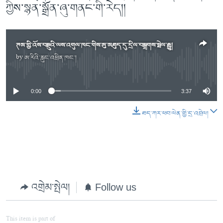
ཀྱིས་སྙན་སྒྲོན་ཞུ་གནང་གི་རེད།།
ཊམ་གྱི་འོས་བསྡུའི་ལས་འགུལ་ཁང་གིས་མུ་མཐུད་དུ་དྲིལ་བསྒྲགས་སྤེལ་རྒྱུ།
by
ཨ་རིའི་རླུང་འཕྲིན་ཁང་།
No media source currently available
0:00
3:37
ཐད་ཀར་ཕབ་ལེན་གྱི་དྲ་འབྲེལ།
འགྲེམ་སྤེལ།
Follow us
This item is part of